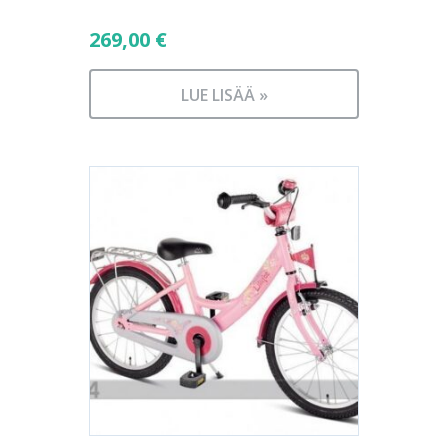
269,00
€
LUE LISÄÄ »