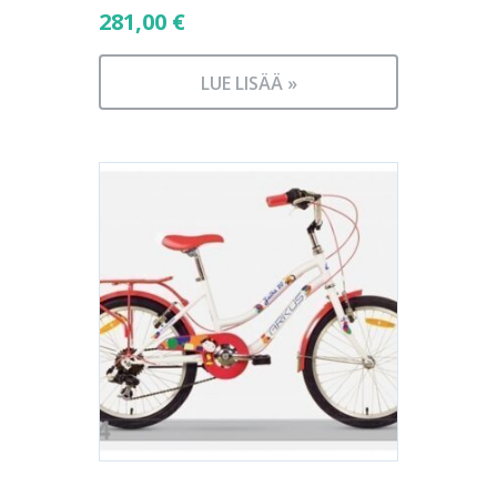
281,00
€
LUE LISÄÄ »