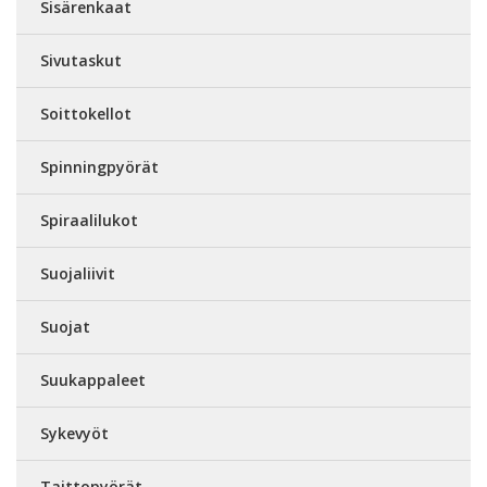
Sisärenkaat
Sivutaskut
Soittokellot
Spinningpyörät
Spiraalilukot
Suojaliivit
Suojat
Suukappaleet
Sykevyöt
Taittopyörät