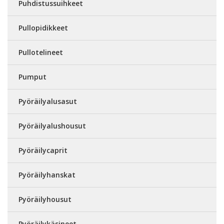
Puhdistussuihkeet
Pullopidikkeet
Pullotelineet
Pumput
Pyöräilyalusasut
Pyöräilyalushousut
Pyöräilycaprit
Pyöräilyhanskat
Pyöräilyhousut
Pyöräilykäsineet