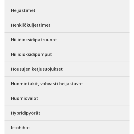
Heijastimet
Henkilökuljettimet
Hiilidioksidipatruunat
Hiilidioksidipumput
Housujen ketjusuojukset
Huomiotakit, vahvasti heijastavat
Huomiovalot
Hybridipyörät
Irtohihat