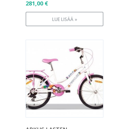
281,00
€
LUE LISÄÄ »