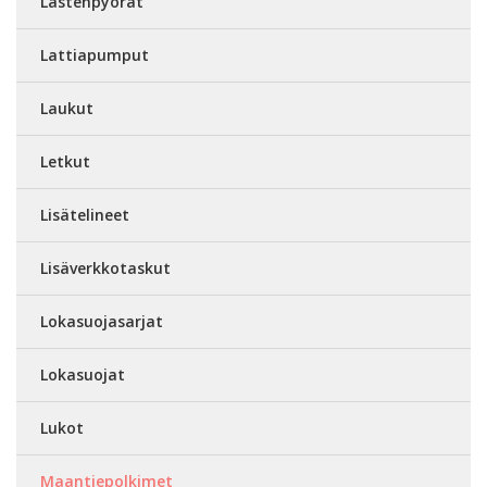
Lastenpyörät
Lattiapumput
Laukut
Letkut
Lisätelineet
Lisäverkkotaskut
Lokasuojasarjat
Lokasuojat
Lukot
Maantiepolkimet