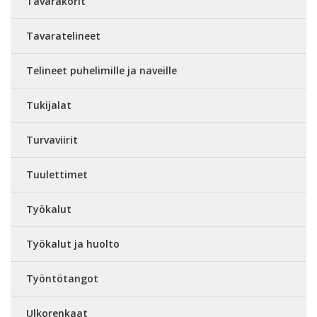
Tavarakorit
Tavaratelineet
Telineet puhelimille ja naveille
Tukijalat
Turvaviirit
Tuulettimet
Työkalut
Työkalut ja huolto
Työntötangot
Ulkorenkaat