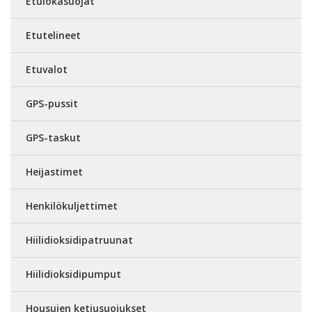
Etulokasuojat
Etutelineet
Etuvalot
GPS-pussit
GPS-taskut
Heijastimet
Henkilökuljettimet
Hiilidioksidipatruunat
Hiilidioksidipumput
Housujen ketjusuojukset