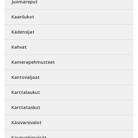
Juomareput
Kaarilukot
Kädensijat
Kahvat
Kamerapehmusteet
Kantovaljaat
Karttalaukut
Karttataskut
Käsivarsivalot
Kaupunkipyörät