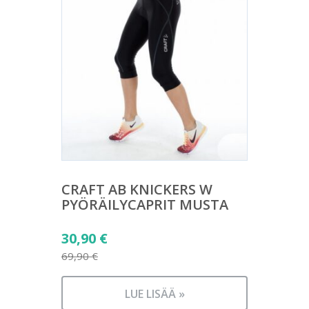
CRAFT AB KNICKERS W
PYÖRÄILYCAPRIT MUSTA
Alkuperäinen
30,90
€
hinta
69,90
€
Nykyinen
oli:
hinta
69,90 €.
LUE LISÄÄ »