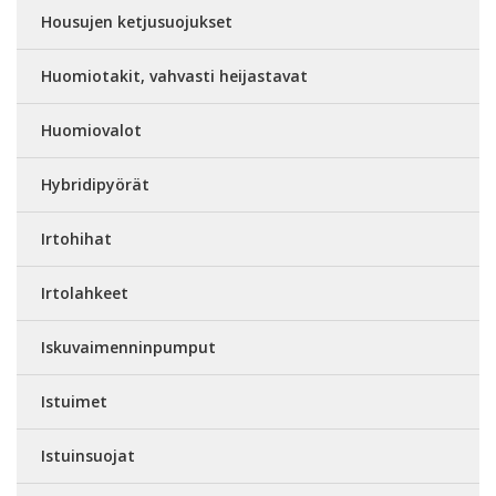
Housujen ketjusuojukset
Huomiotakit, vahvasti heijastavat
Huomiovalot
Hybridipyörät
Irtohihat
Irtolahkeet
Iskuvaimenninpumput
Istuimet
Istuinsuojat