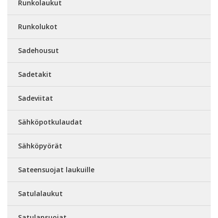
Runkolaukut
Runkolukot
Sadehousut
Sadetakit
Sadeviitat
Sähköpotkulaudat
Sähköpyörät
Sateensuojat laukuille
Satulalaukut
Satulansuojat