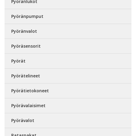
Pyöränlukot
Pyöränpumput
Pyöränvalot
Pyöräsensorit
Pyörät
Pyörätelineet
Pyörätietokoneet
Pyörävalaisimet
Pyörävalot
Rataspakat