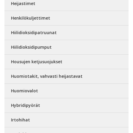
Heijastimet
Henkilökuljettimet
Hiilidioksidipatruunat
Hiilidioksidipumput
Housujen ketjusuojukset
Huomiotakit, vahvasti heijastavat
Huomiovalot
Hybridipyörät
Irtohihat