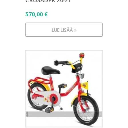
CRUSADER 24-21
570,00
€
LUE LISÄÄ »