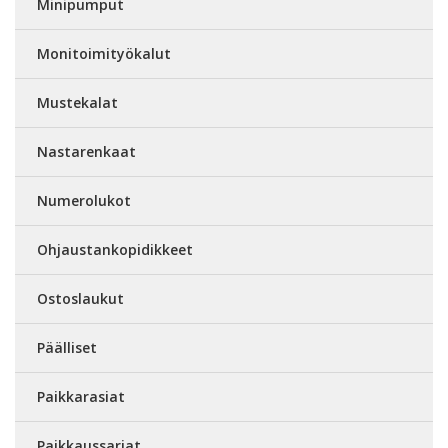
Minipumput
Monitoimityökalut
Mustekalat
Nastarenkaat
Numerolukot
Ohjaustankopidikkeet
Ostoslaukut
Päälliset
Paikkarasiat
Paikkaussarjat