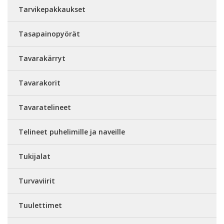
Tarvikepakkaukset
Tasapainopyörät
Tavarakärryt
Tavarakorit
Tavaratelineet
Telineet puhelimille ja naveille
Tukijalat
Turvaviirit
Tuulettimet