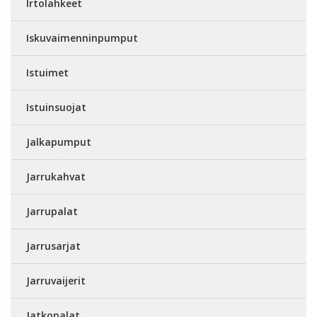
Irtolahkeet
Iskuvaimenninpumput
Istuimet
Istuinsuojat
Jalkapumput
Jarrukahvat
Jarrupalat
Jarrusarjat
Jarruvaijerit
Jatkopalat