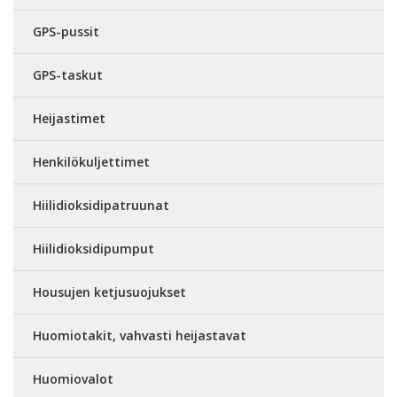
GPS-pussit
GPS-taskut
Heijastimet
Henkilökuljettimet
Hiilidioksidipatruunat
Hiilidioksidipumput
Housujen ketjusuojukset
Huomiotakit, vahvasti heijastavat
Huomiovalot