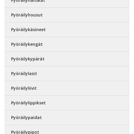
Pyöräilyhanskat
Pyöräilyhousut
Pyöräilykäsineet
Pyöräilykengät
Pyöräilykypärät
Pyöräilylasit
Pyöräilyliivit
Pyöräilylippikset
Pyöräilypaidat
Pyöräilypipot