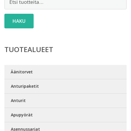
HAKU
TUOTEALUEET
Äänitorvet
Anturipaketit
Anturit
Apupyörät
Asennussarjat