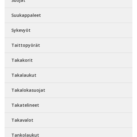
Suojat
Suukappaleet
Sykevyöt
Taittopyörät
Takakorit
Takalaukut
Takalokasuojat
Takatelineet
Takavalot
Tankolaukut