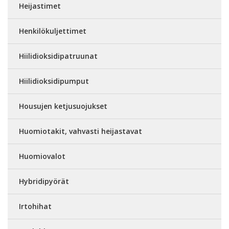
Heijastimet
Henkilökuljettimet
Hiilidioksidipatruunat
Hiilidioksidipumput
Housujen ketjusuojukset
Huomiotakit, vahvasti heijastavat
Huomiovalot
Hybridipyörät
Irtohihat