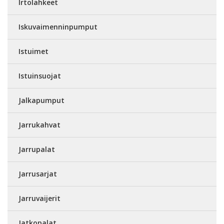
Irtolahkeet
Iskuvaimenninpumput
Istuimet
Istuinsuojat
Jalkapumput
Jarrukahvat
Jarrupalat
Jarrusarjat
Jarruvaijerit
Jatkopalat