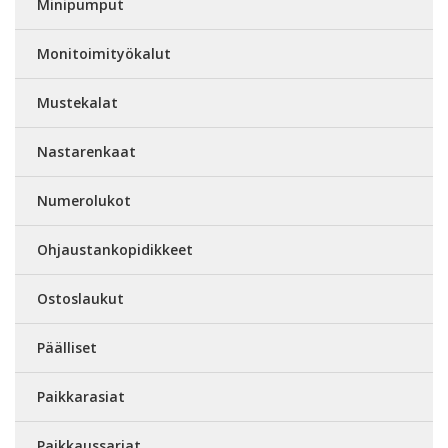
Minipumput
Monitoimityökalut
Mustekalat
Nastarenkaat
Numerolukot
Ohjaustankopidikkeet
Ostoslaukut
Päälliset
Paikkarasiat
Paikkaussarjat