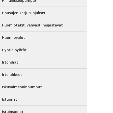
Hiilidioksidipumput
Housujen ketjusuojukset
Huomiotakit, vahvasti heijastavat
Huomiovalot
Hybridipyörät
Irtohihat
Irtolahkeet
Iskuvaimenninpumput
Istuimet
Istuinsuojat