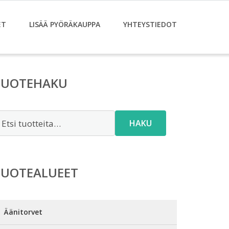
ET
LISÄÄ PYÖRÄKAUPPA
YHTEYSTIEDOT
TUOTEHAKU
tsi:
HAKU
TUOTEALUEET
Äänitorvet