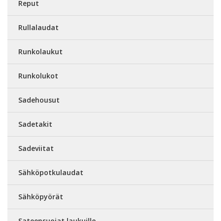
Reput
Rullalaudat
Runkolaukut
Runkolukot
Sadehousut
Sadetakit
Sadeviitat
Sähköpotkulaudat
Sähköpyörät
Sateensuojat laukuille