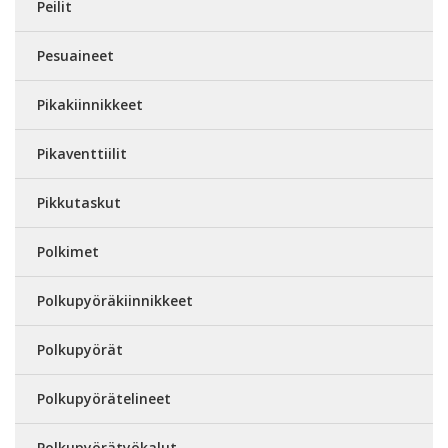
Peilit
Pesuaineet
Pikakiinnikkeet
Pikaventtiilit
Pikkutaskut
Polkimet
Polkupyöräkiinnikkeet
Polkupyörät
Polkupyörätelineet
Polkupyörätyökalut