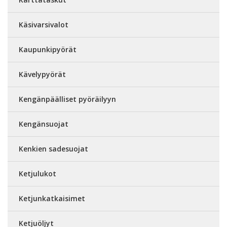
Käsivarsivalot
Kaupunkipyörät
Kävelypyörät
Kengänpäälliset pyöräilyyn
Kengänsuojat
Kenkien sadesuojat
Ketjulukot
Ketjunkatkaisimet
Ketjuöljyt