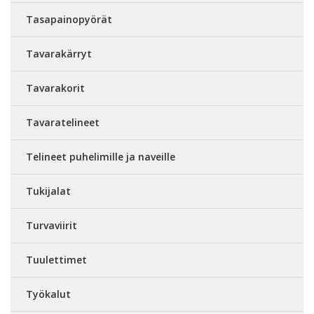
Tasapainopyörät
Tavarakärryt
Tavarakorit
Tavaratelineet
Telineet puhelimille ja naveille
Tukijalat
Turvaviirit
Tuulettimet
Työkalut