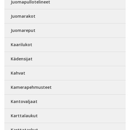
Juomapullotelineet
Juomarakot
Juomareput
Kaarilukot
Kädensijat
Kahvat
Kamerapehmusteet
Kantovaljaat
Karttalaukut
Karttataskut