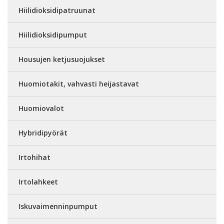
Hiilidioksidipatruunat
Hiilidioksidipumput
Housujen ketjusuojukset
Huomiotakit, vahvasti heijastavat
Huomiovalot
Hybridipyörät
Irtohihat
Irtolahkeet
Iskuvaimenninpumput