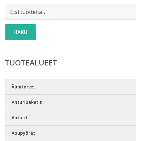
Etsi:
HAKU
TUOTEALUEET
Äänitorvet
Anturipaketit
Anturit
Apupyörät