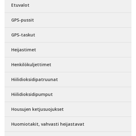
Etuvalot
GPS-pussit
GPS-taskut
Heijastimet
Henkilökuljettimet
Hiilidioksidipatruunat
Hiilidioksidipumput
Housujen ketjusuojukset
Huomiotakit, vahvasti heijastavat