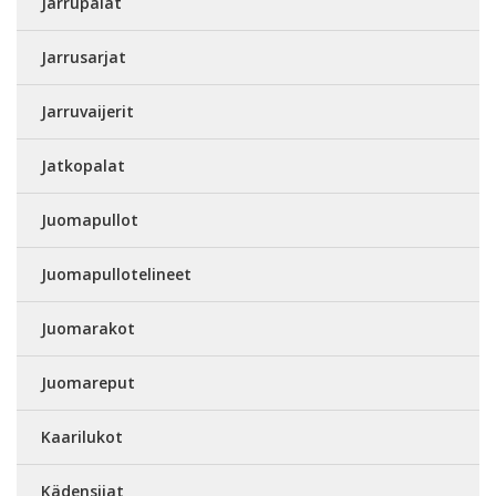
Jarrupalat
Jarrusarjat
Jarruvaijerit
Jatkopalat
Juomapullot
Juomapullotelineet
Juomarakot
Juomareput
Kaarilukot
Kädensijat