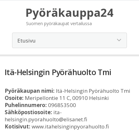
Pyöräkauppa24
Suomen pyöräkaupat vertailussa
Itä-Helsingin Pyörähuolto Tmi
Pyöräkaupan nimi:
Itä-Helsingin Pyörähuolto Tmi
Osoite:
Meripellontie 11 C, 00910 Helsinki
Puhelinnumero:
096853500
Sähköpostiosoite:
ita-
helsingin.pyorahuolto@elisanet.fi
Kotisivut:
www.itahelsinginpyorahuolto.fi