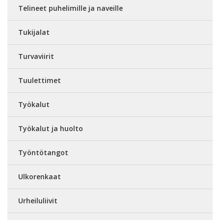
Telineet puhelimille ja naveille
Tukijalat
Turvaviirit
Tuulettimet
Työkalut
Työkalut ja huolto
Työntötangot
Ulkorenkaat
Urheiluliivit