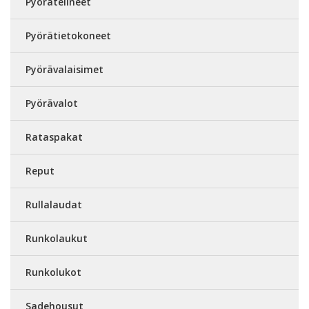
Pyörätelineet
Pyörätietokoneet
Pyörävalaisimet
Pyörävalot
Rataspakat
Reput
Rullalaudat
Runkolaukut
Runkolukot
Sadehousut