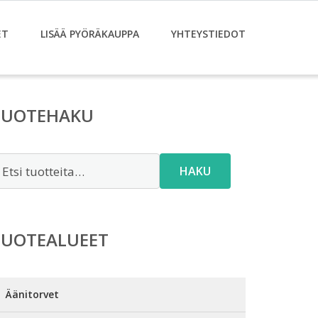
ET
LISÄÄ PYÖRÄKAUPPA
YHTEYSTIEDOT
TUOTEHAKU
tsi:
HAKU
TUOTEALUEET
Äänitorvet