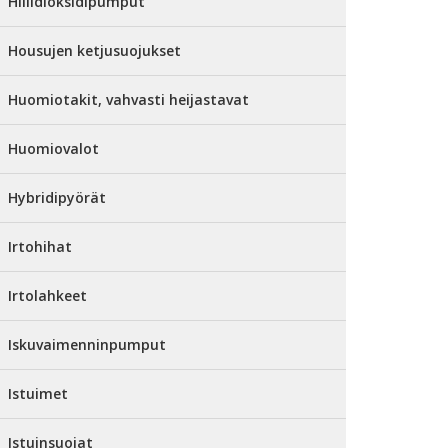
Hiilidioksidipumput
Housujen ketjusuojukset
Huomiotakit, vahvasti heijastavat
Huomiovalot
Hybridipyörät
Irtohihat
Irtolahkeet
Iskuvaimenninpumput
Istuimet
Istuinsuojat