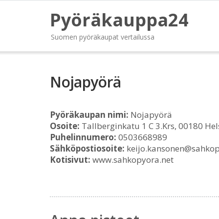
Pyöräkauppa24
Suomen pyöräkaupat vertailussa
Nojapyörä
Pyöräkaupan nimi:
Nojapyörä
Osoite:
Tallberginkatu 1 C 3.Krs, 00180 Hel
Puhelinnumero:
0503668989
Sähköpostiosoite:
keijo.kansonen@sahkop
Kotisivut:
www.sahkopyora.net