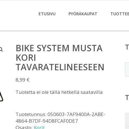
ETUSIVU
PYÖRÄKAUPAT
TUOTTE
BIKE SYSTEM MUSTA
KORI
TAVARATELINEESEEN
E
8,99
€
Tuotetta ei ole tällä hetkellä saatavilla
Tuotetunnus:
050603-7AF9400A-2ABE-
4864-B7DF-94D8FCAF0DE7
Osasto:
Korit