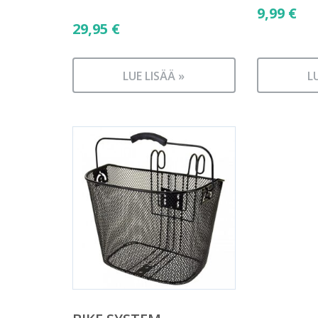
9,99
€
29,95
€
LUE LISÄÄ »
L