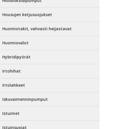
Hiilidioksidipumput
Housujen ketjusuojukset
Huomiotakit, vahvasti heijastavat
Huomiovalot
Hybridipyörät
Irtohihat
Irtolahkeet
Iskuvaimenninpumput
Istuimet
Istuinsuojat