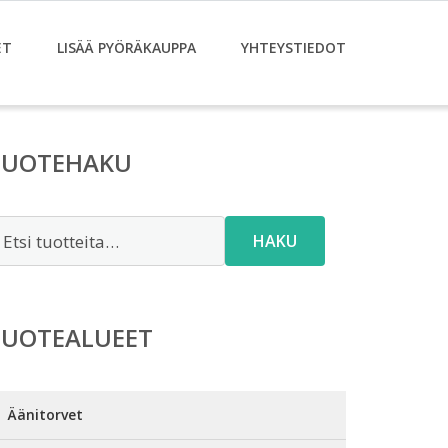
ET
LISÄÄ PYÖRÄKAUPPA
YHTEYSTIEDOT
TUOTEHAKU
tsi:
HAKU
TUOTEALUEET
Äänitorvet