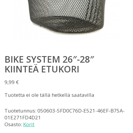
BIKE SYSTEM 26″-28″
KIINTEÄ ETUKORI
9,99
€
Tuotetta ei ole tällä hetkellä saatavilla
Tuotetunnus:
050603-5FD0C76D-E521-46EF-B75A-
01E271FD4D21
Osasto:
Korit