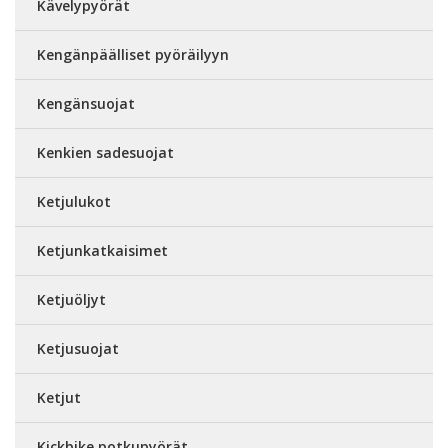
Kävelypyörät
Kengänpäälliset pyöräilyyn
Kengänsuojat
Kenkien sadesuojat
Ketjulukot
Ketjunkatkaisimet
Ketjuöljyt
Ketjusuojat
Ketjut
Kickbike potkupyörät