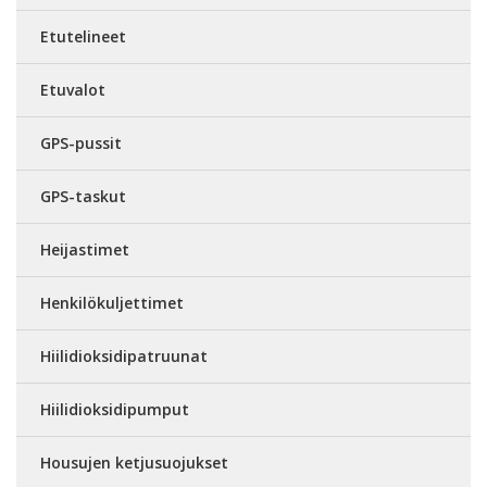
Etutelineet
Etuvalot
GPS-pussit
GPS-taskut
Heijastimet
Henkilökuljettimet
Hiilidioksidipatruunat
Hiilidioksidipumput
Housujen ketjusuojukset