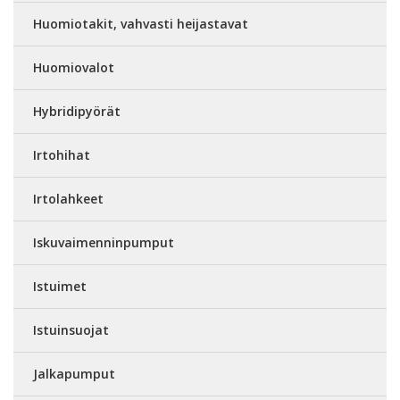
Huomiotakit, vahvasti heijastavat
Huomiovalot
Hybridipyörät
Irtohihat
Irtolahkeet
Iskuvaimenninpumput
Istuimet
Istuinsuojat
Jalkapumput