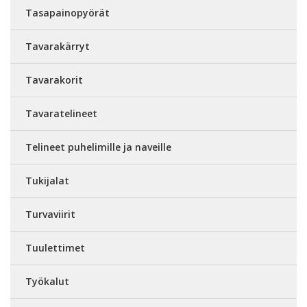
Tasapainopyörät
Tavarakärryt
Tavarakorit
Tavaratelineet
Telineet puhelimille ja naveille
Tukijalat
Turvaviirit
Tuulettimet
Työkalut