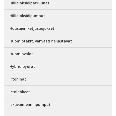
Hiilidioksidipatruunat
Hiilidioksidipumput
Housujen ketjusuojukset
Huomiotakit, vahvasti heijastavat
Huomiovalot
Hybridipyörät
Irtohihat
Irtolahkeet
Iskuvaimenninpumput