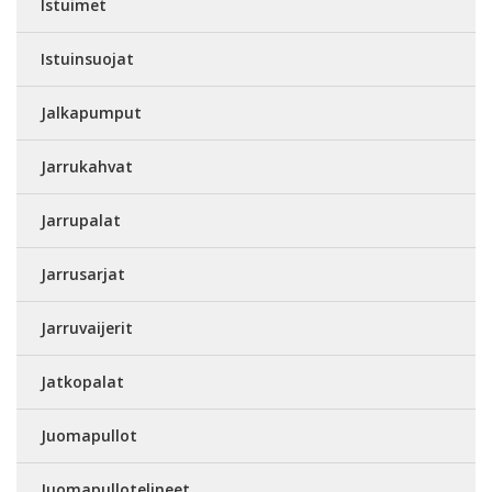
Istuimet
Istuinsuojat
Jalkapumput
Jarrukahvat
Jarrupalat
Jarrusarjat
Jarruvaijerit
Jatkopalat
Juomapullot
Juomapullotelineet