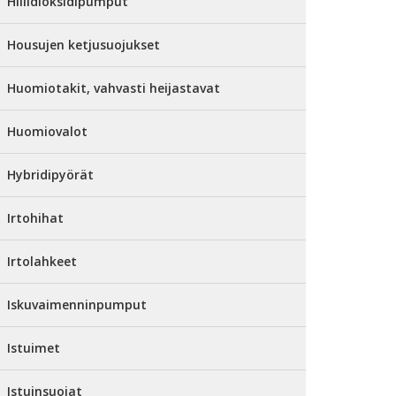
Hiilidioksidipumput
Housujen ketjusuojukset
Huomiotakit, vahvasti heijastavat
Huomiovalot
Hybridipyörät
Irtohihat
Irtolahkeet
Iskuvaimenninpumput
Istuimet
Istuinsuojat