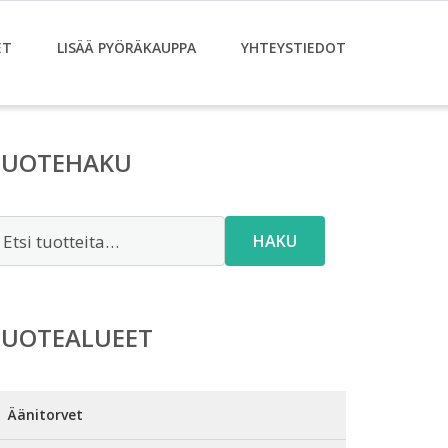
ET
LISÄÄ PYÖRÄKAUPPA
YHTEYSTIEDOT
TUOTEHAKU
tsi:
HAKU
TUOTEALUEET
Äänitorvet