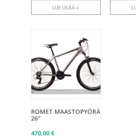
LUE LISÄÄ »
L
ROMET MAASTOPYÖRÄ
26″
470,00
€