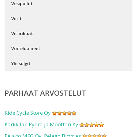
Vesipullot
Viirit
Visiirilipat
Voiteluaineet
Yleisöljyt
PARHAAT ARVOSTELUT
Ride Cycle Store Oy
Karkkilan Pyörä ja Moottori Ky
Pelago MFG Oy, Pelago Bicycles