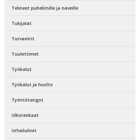
Telineet puhelimille ja naveille
Tukijalat
Turvaviirit
Tuulettimet
Työkalut
Työkalut ja huolto
Työntötangot
Ulkorenkaat
Urheiluliivit