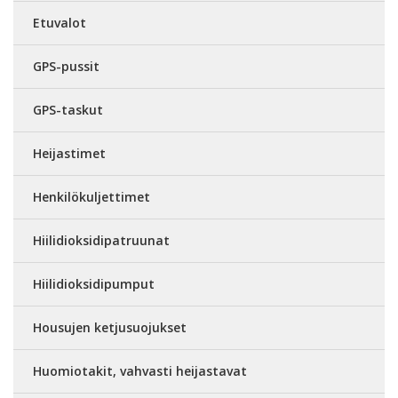
Etuvalot
GPS-pussit
GPS-taskut
Heijastimet
Henkilökuljettimet
Hiilidioksidipatruunat
Hiilidioksidipumput
Housujen ketjusuojukset
Huomiotakit, vahvasti heijastavat