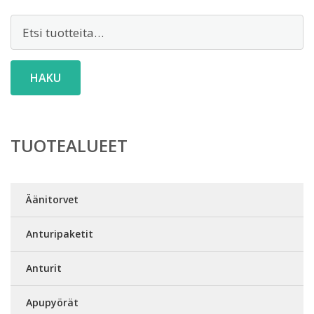
Etsi:
HAKU
TUOTEALUEET
Äänitorvet
Anturipaketit
Anturit
Apupyörät