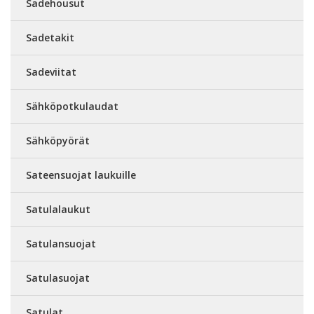
Sadehousut
Sadetakit
Sadeviitat
Sähköpotkulaudat
Sähköpyörät
Sateensuojat laukuille
Satulalaukut
Satulansuojat
Satulasuojat
Satulat