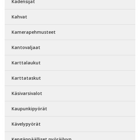
Kädensijat
Kahvat
Kamerapehmusteet
Kantovaljaat
Karttalaukut
Karttataskut
Käsivarsivalot
Kaupunkipyörät
Kävelypyörät
Kengänpäälliset pyöräilyyn