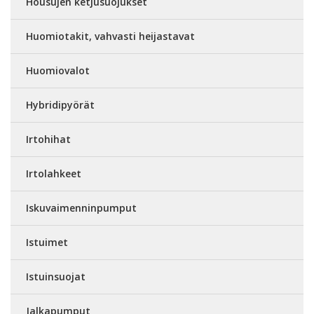
Housujen ketjusuojukset
Huomiotakit, vahvasti heijastavat
Huomiovalot
Hybridipyörät
Irtohihat
Irtolahkeet
Iskuvaimenninpumput
Istuimet
Istuinsuojat
Jalkapumput