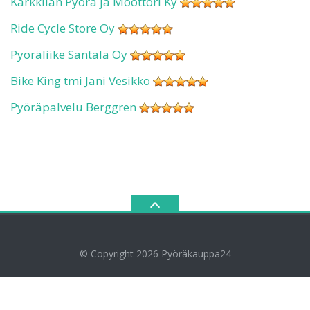
Karkkilan Pyörä ja Moottori Ky
Ride Cycle Store Oy
Pyöräliike Santala Oy
Bike King tmi Jani Vesikko
Pyöräpalvelu Berggren
© Copyright 2026
Pyöräkauppa24