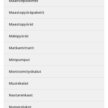
Maantiepolkimet
Maastopyöräpaketit
Maastopyörät
Mäkipyörät
Matkamittarit
Minipumput
Monitoimityökalut
Mustekalat
Nastarenkaat
Numerolukot