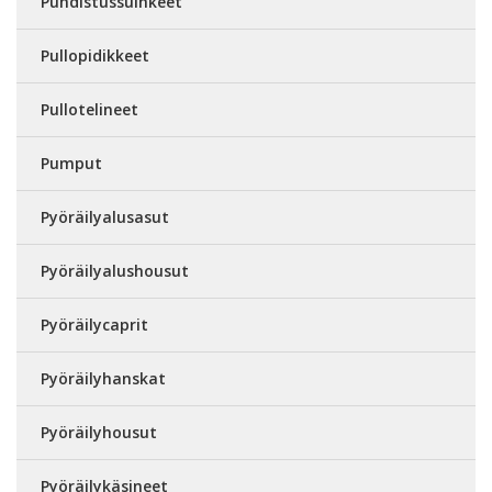
Puhdistussuihkeet
Pullopidikkeet
Pullotelineet
Pumput
Pyöräilyalusasut
Pyöräilyalushousut
Pyöräilycaprit
Pyöräilyhanskat
Pyöräilyhousut
Pyöräilykäsineet