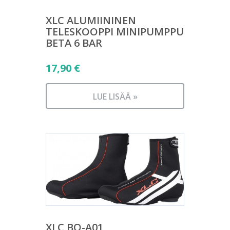
XLC ALUMIININEN
TELESKOOPPI MINIPUMPPU
BETA 6 BAR
17,90
€
LUE LISÄÄ »
XLC BO-A01