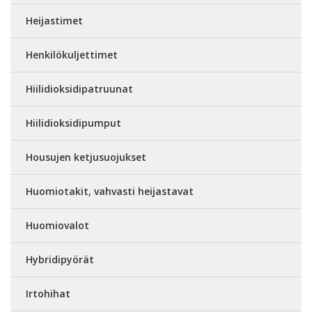
Heijastimet
Henkilökuljettimet
Hiilidioksidipatruunat
Hiilidioksidipumput
Housujen ketjusuojukset
Huomiotakit, vahvasti heijastavat
Huomiovalot
Hybridipyörät
Irtohihat