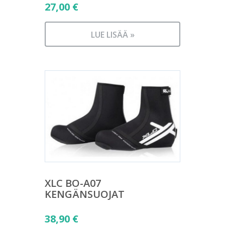
27,00
€
LUE LISÄÄ »
XLC BO-A07
KENGÄNSUOJAT
38,90
€