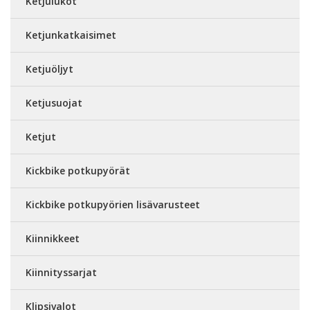
Ketjulukot
Ketjunkatkaisimet
Ketjuöljyt
Ketjusuojat
Ketjut
Kickbike potkupyörät
Kickbike potkupyörien lisävarusteet
Kiinnikkeet
Kiinnityssarjat
Klipsivalot