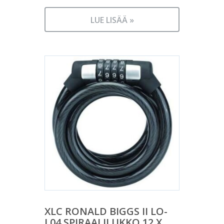
LUE LISÄÄ »
XLC RONALD BIGGS II LO-
L04 SPIRAALILUKKO 12 X