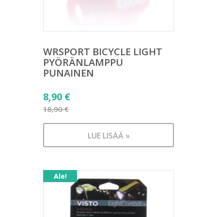
WRSPORT BICYCLE LIGHT
PYÖRÄNLAMPPU
PUNAINEN
Alkuperäinen
8,90
€
hinta
18,90
€
Nykyinen
oli:
hinta
18,90 €.
LUE LISÄÄ »
on:
8,90 €.
Ale!