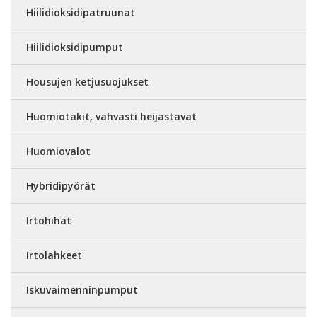
Hiilidioksidipatruunat
Hiilidioksidipumput
Housujen ketjusuojukset
Huomiotakit, vahvasti heijastavat
Huomiovalot
Hybridipyörät
Irtohihat
Irtolahkeet
Iskuvaimenninpumput