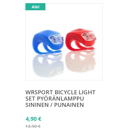
Ale!
WRSPORT BICYCLE LIGHT
SET PYÖRÄNLAMPPU
SININEN / PUNAINEN
Alkuperäinen
4,90
€
hinta
13,90
€