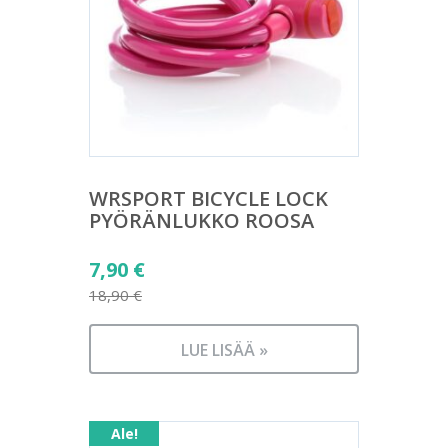
WRSPORT BICYCLE LOCK
PYÖRÄNLUKKO ROOSA
Alkuperäinen
7,90
€
hinta
18,90
€
Nykyinen
oli:
hinta
18,90 €.
LUE LISÄÄ »
on:
7,90 €.
Ale!