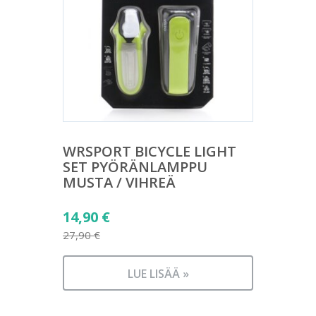
WRSPORT BICYCLE LIGHT
SET PYÖRÄNLAMPPU
MUSTA / VIHREÄ
Alkuperäinen
14,90
€
hinta
27,90
€
Nykyinen
oli:
hinta
27,90 €.
LUE LISÄÄ »
on:
14,90 €.