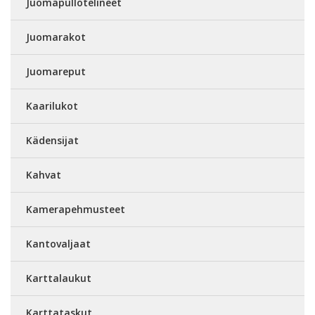
Juomapullotelineet
Juomarakot
Juomareput
Kaarilukot
Kädensijat
Kahvat
Kamerapehmusteet
Kantovaljaat
Karttalaukut
Karttataskut