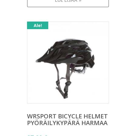
27,90 €.
LUE LISÄÄ »
on:
13,90 €.
Ale!
WRSPORT BICYCLE HELMET
PYÖRÄILYKYPÄRÄ HARMAA