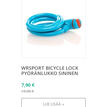
WRSPORT BICYCLE LOCK
PYÖRÄNLUKKO SININEN
Alkuperäinen
7,90
€
hinta
19,90
€
Nykyinen
oli:
hinta
19,90 €.
LUE LISÄÄ »