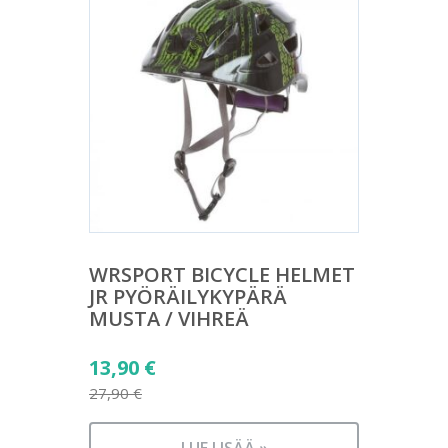
WRSPORT BICYCLE HELMET
JR PYÖRÄILYKYPÄRÄ
MUSTA / VIHREÄ
Alkuperäinen
13,90
€
hinta
27,90
€
Nykyinen
oli:
hinta