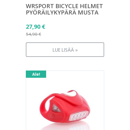
WRSPORT BICYCLE HELMET
PYÖRÄILYKYPÄRÄ MUSTA
Alkuperäinen
27,90
€
hinta
54,90
€
Nykyinen
oli:
hinta
54,90 €.
LUE LISÄÄ »
on:
27,90 €.
Ale!