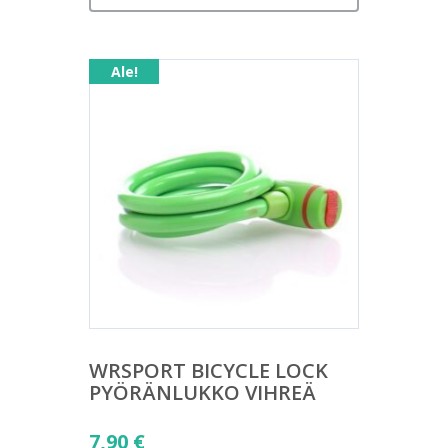
on:
7,90 €.
Ale!
WRSPORT BICYCLE LOCK
PYÖRÄNLUKKO VIHREÄ
Alkuperäinen
7,90
€