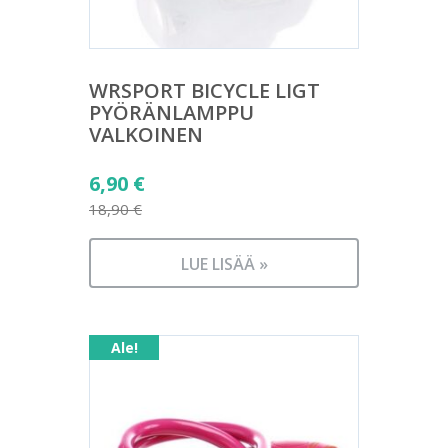
WRSPORT BICYCLE LIGT
PYÖRÄNLAMPPU
VALKOINEN
Alkuperäinen
6,90
€
hinta
18,90
€
Nykyinen
oli:
hinta
18,90 €.
LUE LISÄÄ »
on:
6,90 €.
Ale!