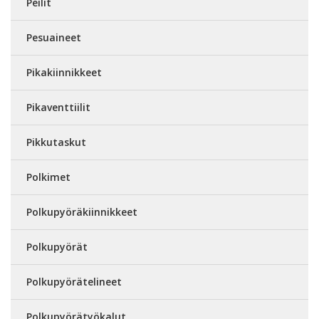
Peilit
Pesuaineet
Pikakiinnikkeet
Pikaventtiilit
Pikkutaskut
Polkimet
Polkupyöräkiinnikkeet
Polkupyörät
Polkupyörätelineet
Polkupyörätyökalut