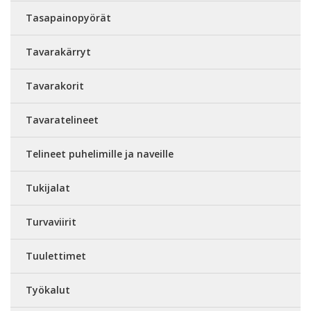
Tasapainopyörät
Tavarakärryt
Tavarakorit
Tavaratelineet
Telineet puhelimille ja naveille
Tukijalat
Turvaviirit
Tuulettimet
Työkalut