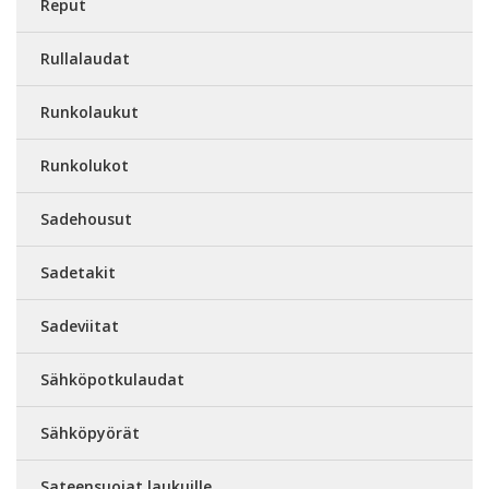
Reput
Rullalaudat
Runkolaukut
Runkolukot
Sadehousut
Sadetakit
Sadeviitat
Sähköpotkulaudat
Sähköpyörät
Sateensuojat laukuille