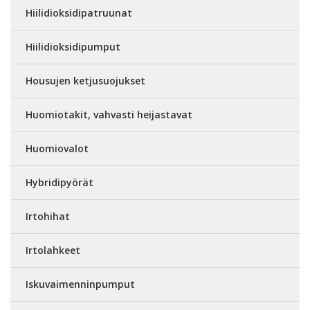
Hiilidioksidipatruunat
Hiilidioksidipumput
Housujen ketjusuojukset
Huomiotakit, vahvasti heijastavat
Huomiovalot
Hybridipyörät
Irtohihat
Irtolahkeet
Iskuvaimenninpumput