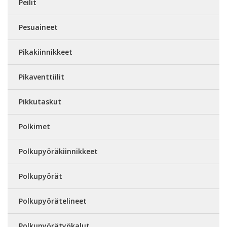
Peilit
Pesuaineet
Pikakiinnikkeet
Pikaventtiilit
Pikkutaskut
Polkimet
Polkupyöräkiinnikkeet
Polkupyörät
Polkupyörätelineet
Polkupyörätyökalut