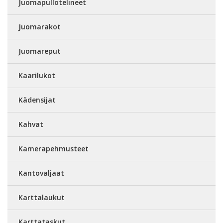
Juomapullotelineet
Juomarakot
Juomareput
Kaarilukot
Kädensijat
Kahvat
Kamerapehmusteet
Kantovaljaat
Karttalaukut
Karttataskut