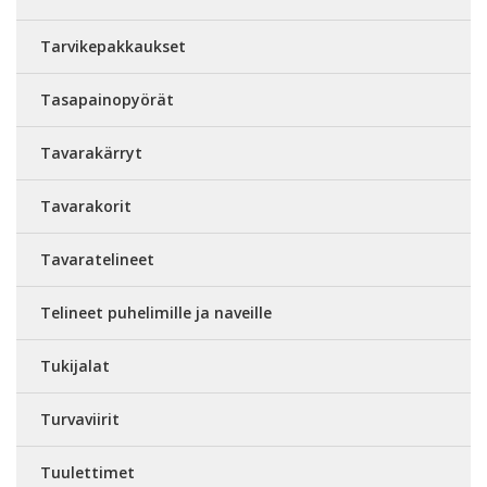
Tarvikepakkaukset
Tasapainopyörät
Tavarakärryt
Tavarakorit
Tavaratelineet
Telineet puhelimille ja naveille
Tukijalat
Turvaviirit
Tuulettimet