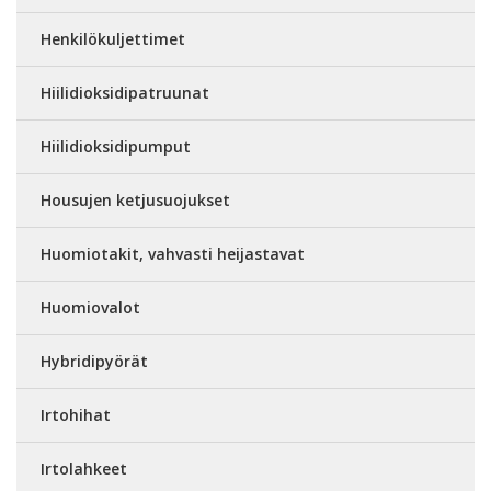
Henkilökuljettimet
Hiilidioksidipatruunat
Hiilidioksidipumput
Housujen ketjusuojukset
Huomiotakit, vahvasti heijastavat
Huomiovalot
Hybridipyörät
Irtohihat
Irtolahkeet