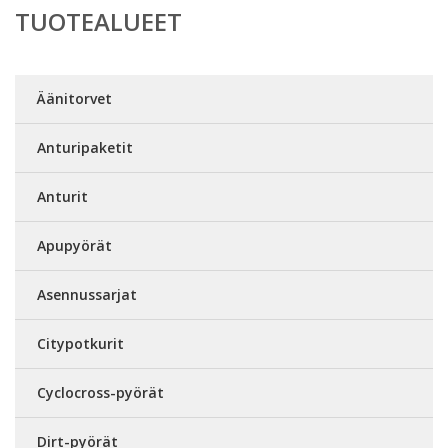
TUOTEALUEET
Äänitorvet
Anturipaketit
Anturit
Apupyörät
Asennussarjat
Citypotkurit
Cyclocross-pyörät
Dirt-pyörät