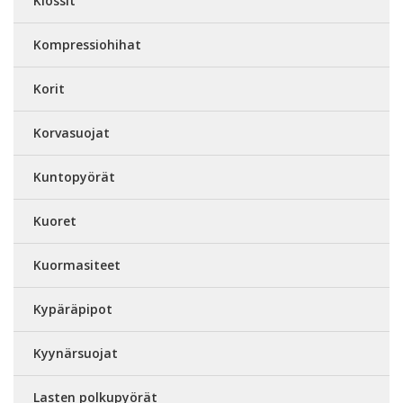
Klossit
Kompressiohihat
Korit
Korvasuojat
Kuntopyörät
Kuoret
Kuormasiteet
Kypäräpipot
Kyynärsuojat
Lasten polkupyörät