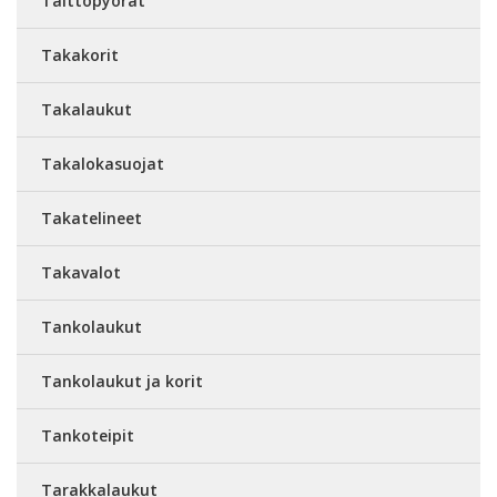
Taittopyörät
Takakorit
Takalaukut
Takalokasuojat
Takatelineet
Takavalot
Tankolaukut
Tankolaukut ja korit
Tankoteipit
Tarakkalaukut