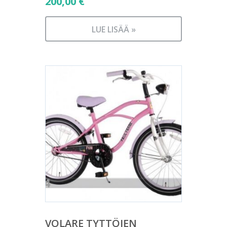
200,00
€
LUE LISÄÄ »
VOLARE TYTTÖJEN