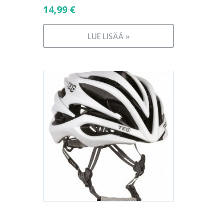
14,99
€
LUE LISÄÄ »