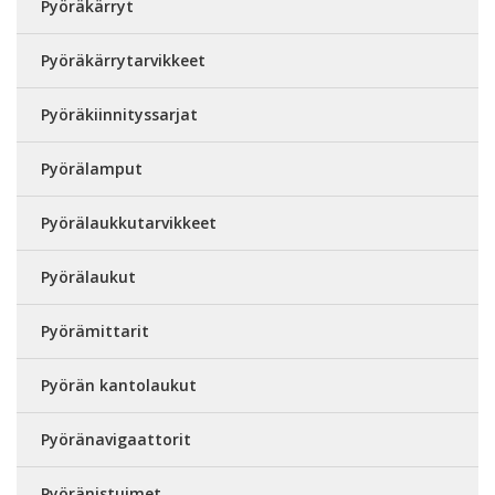
Pyöräkärryt
Pyöräkärrytarvikkeet
Pyöräkiinnityssarjat
Pyörälamput
Pyörälaukkutarvikkeet
Pyörälaukut
Pyörämittarit
Pyörän kantolaukut
Pyöränavigaattorit
Pyöränistuimet