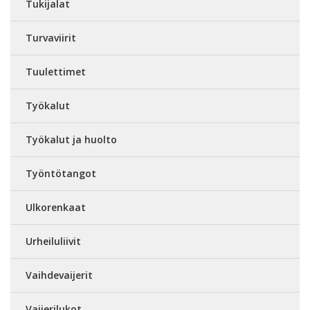
Tukijalat
Turvaviirit
Tuulettimet
Työkalut
Työkalut ja huolto
Työntötangot
Ulkorenkaat
Urheiluliivit
Vaihdevaijerit
Vaijerilukot