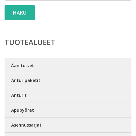
HAKU
TUOTEALUEET
Äänitorvet
Anturipaketit
Anturit
Apupyörät
Asennussarjat