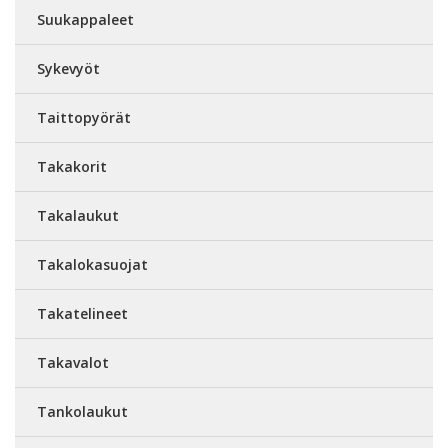
Suukappaleet
Sykevyöt
Taittopyörät
Takakorit
Takalaukut
Takalokasuojat
Takatelineet
Takavalot
Tankolaukut