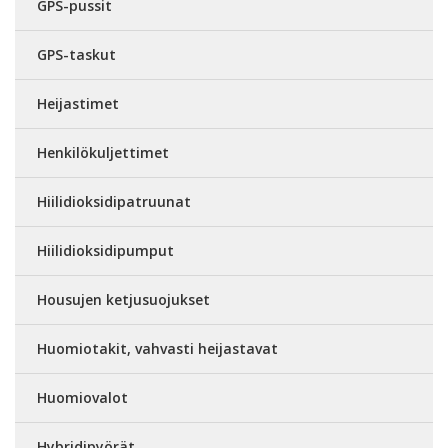
GPS-pussit
GPS-taskut
Heijastimet
Henkilökuljettimet
Hiilidioksidipatruunat
Hiilidioksidipumput
Housujen ketjusuojukset
Huomiotakit, vahvasti heijastavat
Huomiovalot
Hybridipyörät