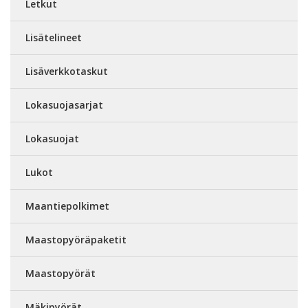
Letkut
Lisätelineet
Lisäverkkotaskut
Lokasuojasarjat
Lokasuojat
Lukot
Maantiepolkimet
Maastopyöräpaketit
Maastopyörät
Mäkipyörät