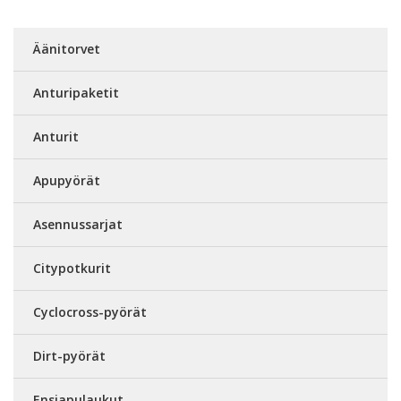
Äänitorvet
Anturipaketit
Anturit
Apupyörät
Asennussarjat
Citypotkurit
Cyclocross-pyörät
Dirt-pyörät
Ensiapulaukut