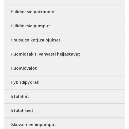
Hiilidioksidipatruunat
Hiilidioksidipumput
Housujen ketjusuojukset
Huomiotakit, vahvasti heijastavat
Huomiovalot
Hybridipyörät
Irtohihat
Irtolahkeet
Iskuvaimenninpumput