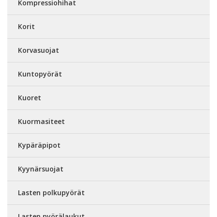
Kompressiohihat
Korit
Korvasuojat
Kuntopyörät
Kuoret
Kuormasiteet
Kypäräpipot
Kyynärsuojat
Lasten polkupyörät
Lasten pyörälaukut