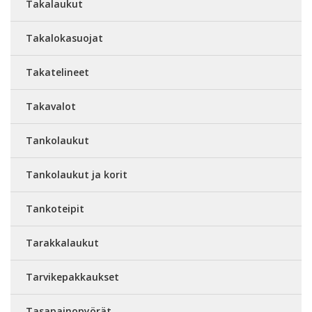
Takalaukut
Takalokasuojat
Takatelineet
Takavalot
Tankolaukut
Tankolaukut ja korit
Tankoteipit
Tarakkalaukut
Tarvikepakkaukset
Tasapainopyörät