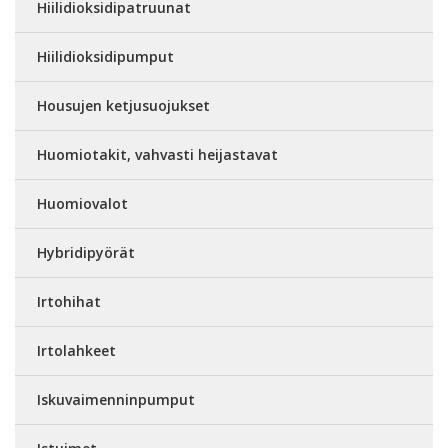
Hiilidioksidipatruunat
Hiilidioksidipumput
Housujen ketjusuojukset
Huomiotakit, vahvasti heijastavat
Huomiovalot
Hybridipyörät
Irtohihat
Irtolahkeet
Iskuvaimenninpumput