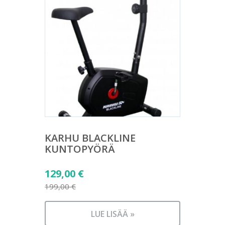
KARHU BLACKLINE
KUNTOPYÖRÄ
Alkuperäinen
129,00
€
hinta
199,00
€
Nykyinen
oli:
hinta
199,00 €.
LUE LISÄÄ »