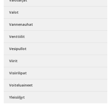
Valosarjat
Valot
Vannenauhat
Venttiilit
Vesipullot
Viirit
Visiirilipat
Voiteluaineet
Yleisöljyt