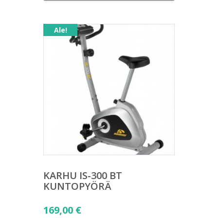
on:
129,00 €.
Ale!
KARHU IS-300 BT
KUNTOPYÖRÄ
Alkuperäinen
169,00
€