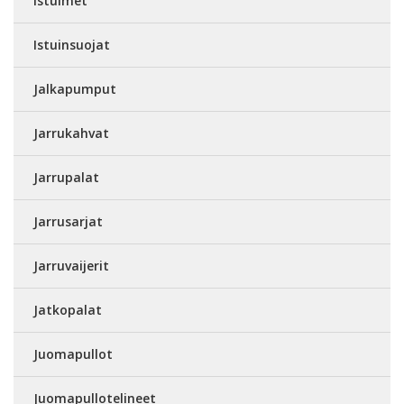
Istuimet
Istuinsuojat
Jalkapumput
Jarrukahvat
Jarrupalat
Jarrusarjat
Jarruvaijerit
Jatkopalat
Juomapullot
Juomapullotelineet