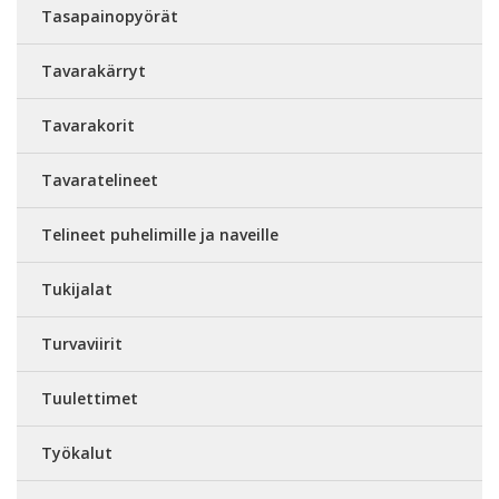
Tasapainopyörät
Tavarakärryt
Tavarakorit
Tavaratelineet
Telineet puhelimille ja naveille
Tukijalat
Turvaviirit
Tuulettimet
Työkalut