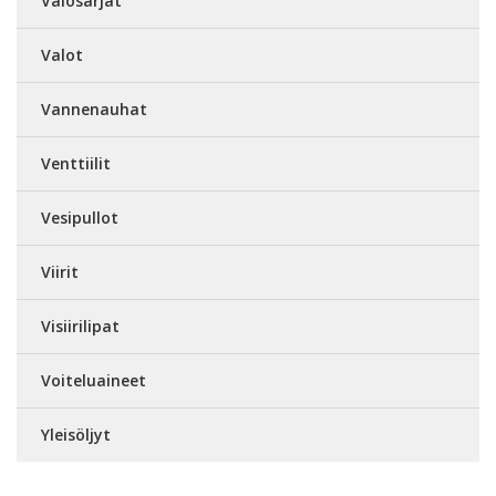
Valosarjat
Valot
Vannenauhat
Venttiilit
Vesipullot
Viirit
Visiirilipat
Voiteluaineet
Yleisöljyt