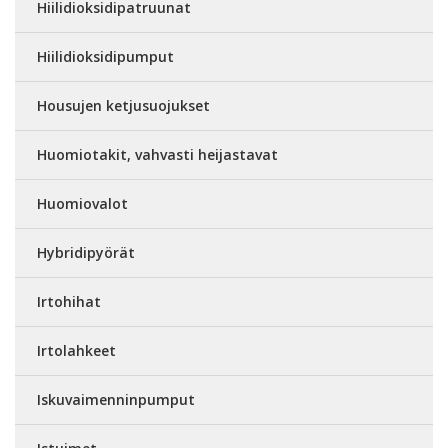
Hiilidioksidipatruunat
Hiilidioksidipumput
Housujen ketjusuojukset
Huomiotakit, vahvasti heijastavat
Huomiovalot
Hybridipyörät
Irtohihat
Irtolahkeet
Iskuvaimenninpumput