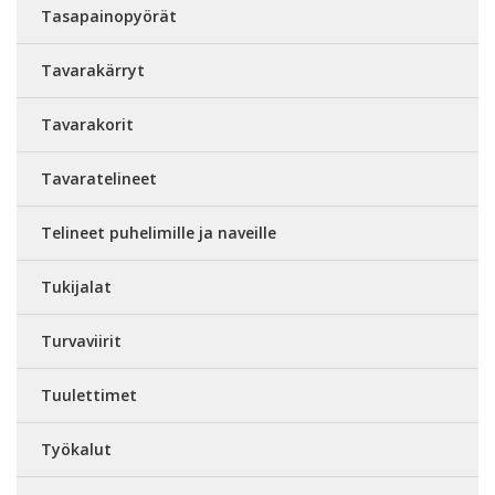
Tasapainopyörät
Tavarakärryt
Tavarakorit
Tavaratelineet
Telineet puhelimille ja naveille
Tukijalat
Turvaviirit
Tuulettimet
Työkalut