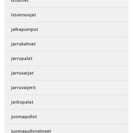
Istuimet
Istuinsuojat
Jalkapumput
Jarrukahvat
Jarrupalat
Jarrusarjat
Jarruvaijerit
Jatkopalat
Juomapullot
Juomapullotelineet