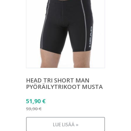
HEAD TRI SHORT MAN
PYÖRÄILYTRIKOOT MUSTA
Alkuperäinen
51,90
€
hinta
93,90
€
Nykyinen
oli:
hinta
93,90 €.
LUE LISÄÄ »