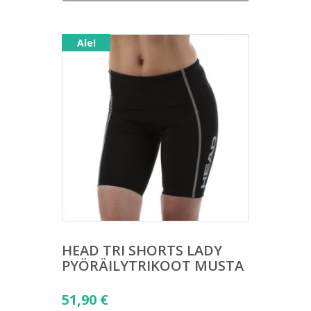
on:
51,90 €.
Ale!
HEAD TRI SHORTS LADY
PYÖRÄILYTRIKOOT MUSTA
Alkuperäinen
51,90
€