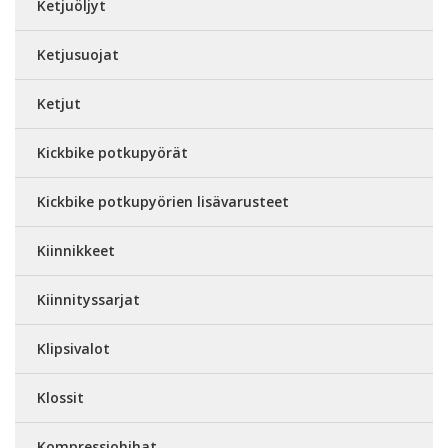
Ketjuöljyt
Ketjusuojat
Ketjut
Kickbike potkupyörät
Kickbike potkupyörien lisävarusteet
Kiinnikkeet
Kiinnityssarjat
Klipsivalot
Klossit
Kompressiohihat