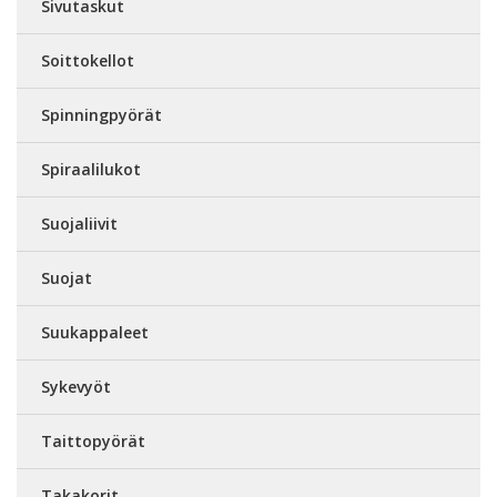
Sivutaskut
Soittokellot
Spinningpyörät
Spiraalilukot
Suojaliivit
Suojat
Suukappaleet
Sykevyöt
Taittopyörät
Takakorit