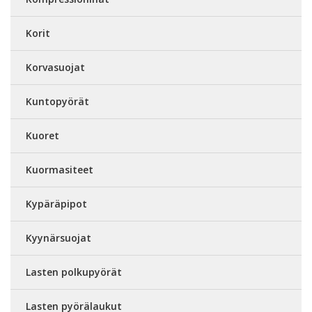
Korit
Korvasuojat
Kuntopyörät
Kuoret
Kuormasiteet
Kypäräpipot
Kyynärsuojat
Lasten polkupyörät
Lasten pyörälaukut