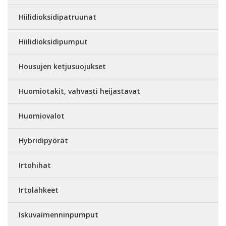
Hiilidioksidipatruunat
Hiilidioksidipumput
Housujen ketjusuojukset
Huomiotakit, vahvasti heijastavat
Huomiovalot
Hybridipyörät
Irtohihat
Irtolahkeet
Iskuvaimenninpumput