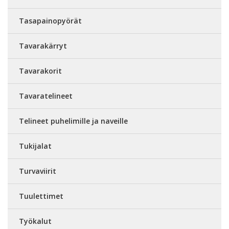
Tasapainopyörät
Tavarakärryt
Tavarakorit
Tavaratelineet
Telineet puhelimille ja naveille
Tukijalat
Turvaviirit
Tuulettimet
Työkalut