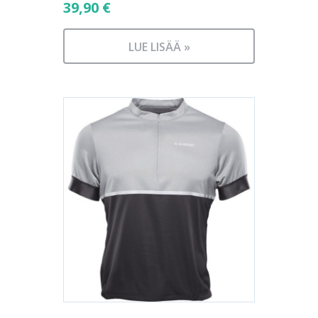
39,90
€
LUE LISÄÄ »