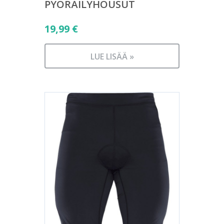
PYÖRÄILYHOUSUT
19,99
€
LUE LISÄÄ »