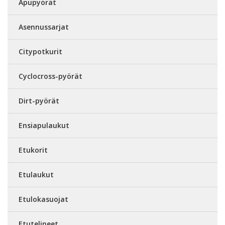
Apupyörät
Asennussarjat
Citypotkurit
Cyclocross-pyörät
Dirt-pyörät
Ensiapulaukut
Etukorit
Etulaukut
Etulokasuojat
Etutelineet