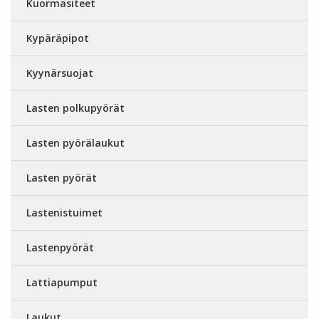
Kuormasiteet
Kypäräpipot
Kyynärsuojat
Lasten polkupyörät
Lasten pyörälaukut
Lasten pyörät
Lastenistuimet
Lastenpyörät
Lattiapumput
Laukut