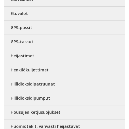
Etuvalot
GPS-pussit
GPS-taskut
Heijastimet
Henkilökuljettimet
Hiilidioksidipatruunat
Hiilidioksidipumput
Housujen ketjusuojukset
Huomiotakit, vahvasti heijastavat