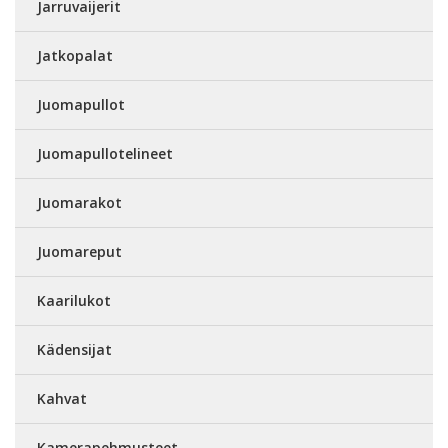
Jarruvaijerit
Jatkopalat
Juomapullot
Juomapullotelineet
Juomarakot
Juomareput
Kaarilukot
Kädensijat
Kahvat
Kamerapehmusteet