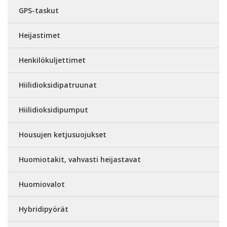
GPS-taskut
Heijastimet
Henkilökuljettimet
Hiilidioksidipatruunat
Hiilidioksidipumput
Housujen ketjusuojukset
Huomiotakit, vahvasti heijastavat
Huomiovalot
Hybridipyörät