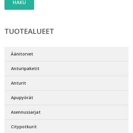
HAKU
TUOTEALUEET
Äänitorvet
Anturipaketit
Anturit
Apupyörät
Asennussarjat
Citypotkurit