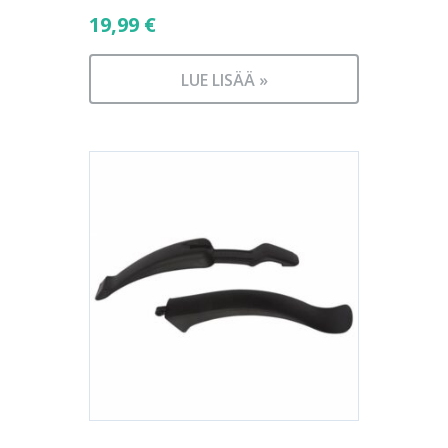
19,99
€
LUE LISÄÄ »