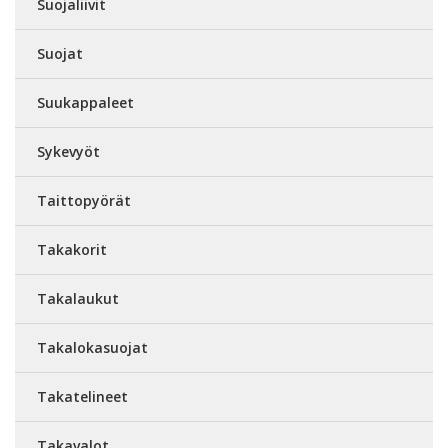
Suojaliivit
Suojat
Suukappaleet
Sykevyöt
Taittopyörät
Takakorit
Takalaukut
Takalokasuojat
Takatelineet
Takavalot