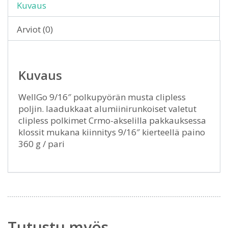
Kuvaus
Arviot (0)
Kuvaus
WellGo 9/16″ polkupyörän musta clipless
poljin. laadukkaat alumiinirunkoiset valetut
clipless polkimet Crmo-akselilla pakkauksessa
klossit mukana kiinnitys 9/16″ kierteellä paino
360 g / pari
Tutustu myös