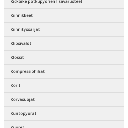
Kickbike potkupyörien lisävarusteet
Kiinnikkeet
Kiinnityssarjat
Klipsivalot
Klossit
Kompressiohihat
Korit
Korvasuojat
Kuntopyörät
Kuoret