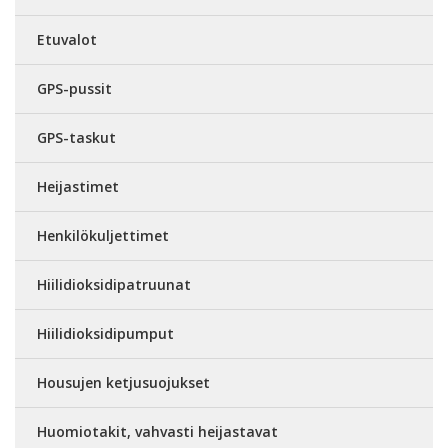
Etuvalot
GPS-pussit
GPS-taskut
Heijastimet
Henkilökuljettimet
Hiilidioksidipatruunat
Hiilidioksidipumput
Housujen ketjusuojukset
Huomiotakit, vahvasti heijastavat