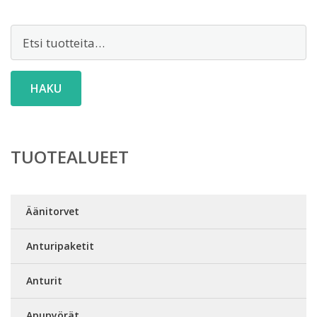
Etsi:
HAKU
TUOTEALUEET
Äänitorvet
Anturipaketit
Anturit
Apupyörät