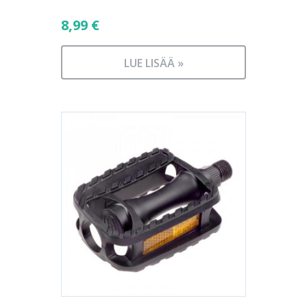
8,99
€
LUE LISÄÄ »