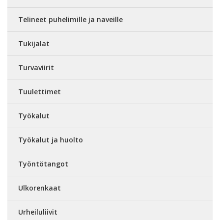
Telineet puhelimille ja naveille
Tukijalat
Turvaviirit
Tuulettimet
Työkalut
Työkalut ja huolto
Työntötangot
Ulkorenkaat
Urheiluliivit