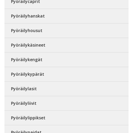
Pyöräilycaprit
Pyöräilyhanskat
Pyöräilyhousut
Pyöräilykäsineet
Pyöräilykengät
Pyöräilykypärät
Pyöräilylasit
Pyöräilyliivit
Pyöräilylippikset
Pyöräilypaidat