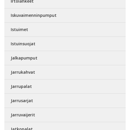
Irtolahkeet
Iskuvaimenninpumput
Istuimet
Istuinsuojat
Jalkapumput
Jarrukahvat
Jarrupalat
Jarrusarjat
Jarruvaijerit
Jatkopalat