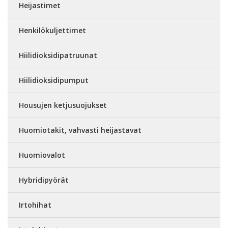
Heijastimet
Henkilökuljettimet
Hiilidioksidipatruunat
Hiilidioksidipumput
Housujen ketjusuojukset
Huomiotakit, vahvasti heijastavat
Huomiovalot
Hybridipyörät
Irtohihat