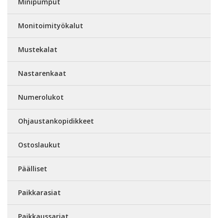
Minipumput
Monitoimityökalut
Mustekalat
Nastarenkaat
Numerolukot
Ohjaustankopidikkeet
Ostoslaukut
Päälliset
Paikkarasiat
Paikkaussarjat