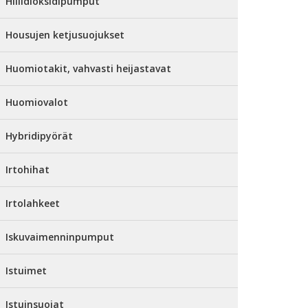
Hiilidioksidipumput
Housujen ketjusuojukset
Huomiotakit, vahvasti heijastavat
Huomiovalot
Hybridipyörät
Irtohihat
Irtolahkeet
Iskuvaimenninpumput
Istuimet
Istuinsuojat