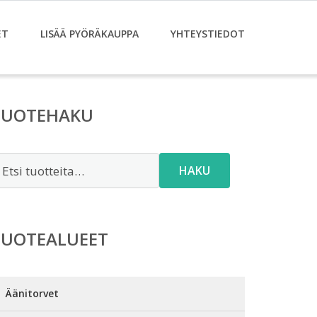
ET
LISÄÄ PYÖRÄKAUPPA
YHTEYSTIEDOT
TUOTEHAKU
tsi:
HAKU
TUOTEALUEET
Äänitorvet