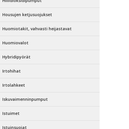
Hiilidioksidipumput
Housujen ketjusuojukset
Huomiotakit, vahvasti heijastavat
Huomiovalot
Hybridipyörät
Irtohihat
Irtolahkeet
Iskuvaimenninpumput
Istuimet
Istuinsuojat