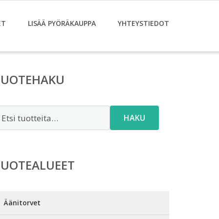
ET
LISÄÄ PYÖRÄKAUPPA
YHTEYSTIEDOT
TUOTEHAKU
tsi:
HAKU
TUOTEALUEET
Äänitorvet