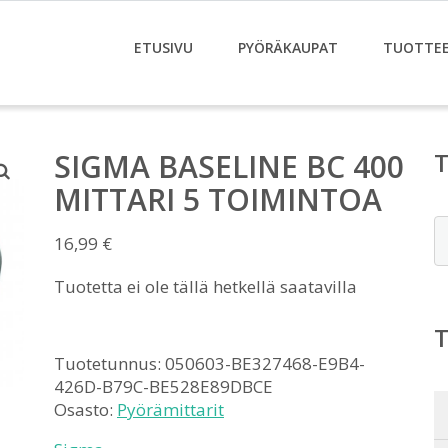
ETUSIVU
PYÖRÄKAUPAT
TUOTTE
SIGMA BASELINE BC 400
MITTARI 5 TOIMINTOA
E
16,99
€
Tuotetta ei ole tällä hetkellä saatavilla
Tuotetunnus:
050603-BE327468-E9B4-
426D-B79C-BE528E89DBCE
Osasto:
Pyörämittarit