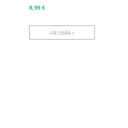
8,99
€
LUE LISÄÄ »