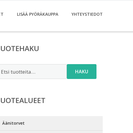
ET
LISÄÄ PYÖRÄKAUPPA
YHTEYSTIEDOT
TUOTEHAKU
tsi:
HAKU
TUOTEALUEET
Äänitorvet