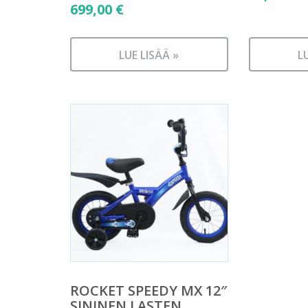
699,00
€
LUE LISÄÄ »
L
ROCKET SPEEDY MX 12″
SININEN LASTEN