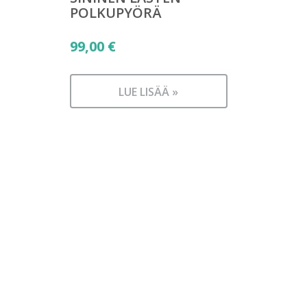
POLKUPYÖRÄ
99,00
€
LUE LISÄÄ »