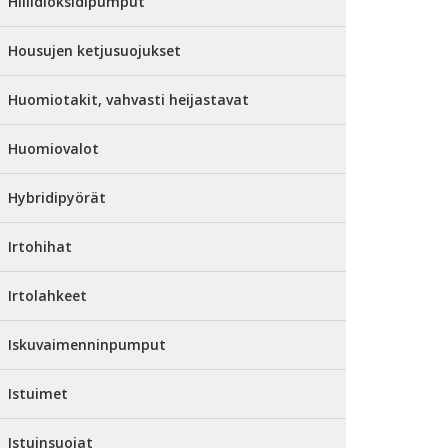
Hiilidioksidipumput
Housujen ketjusuojukset
Huomiotakit, vahvasti heijastavat
Huomiovalot
Hybridipyörät
Irtohihat
Irtolahkeet
Iskuvaimenninpumput
Istuimet
Istuinsuojat