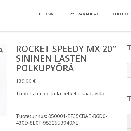
ETUSIVU
PYÖRÄKAUPAT
TUOTTE
ROCKET SPEEDY MX 20″
SININEN LASTEN
POLKUPYÖRÄ
E
139,00
€
Tuotetta ei ole tällä hetkellä saatavilla
Tuotetunnus:
050001-EF35CBAE-B6D0-
430D-8E0F-9832553040AE