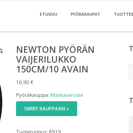
ETUSIVU
PYÖRÄKAUPAT
TUOTTE
NEWTON PYÖRÄN
VAIJERILUKKO
150CM/10 AVAIN
E
16,90
€
Pyöräkauppa:
Matkavaruste
SIIRRY KAUPPAAN »
Tuotetunnus:
8919