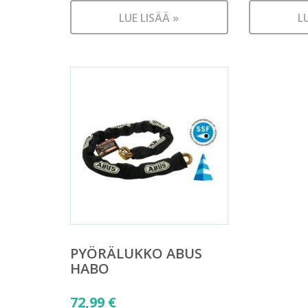
LUE LISÄÄ »
L
PYÖRÄLUKKO ABUS
HABO
72,99
€