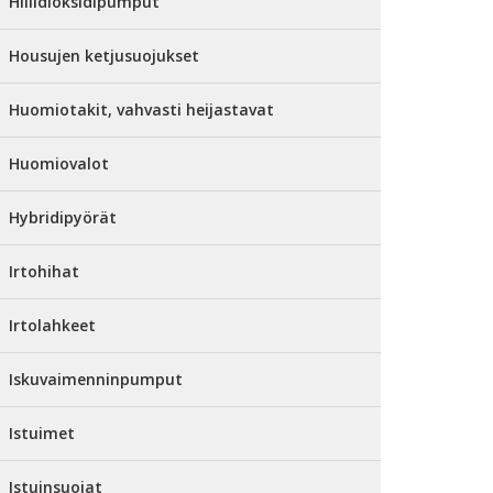
Hiilidioksidipumput
Housujen ketjusuojukset
Huomiotakit, vahvasti heijastavat
Huomiovalot
Hybridipyörät
Irtohihat
Irtolahkeet
Iskuvaimenninpumput
Istuimet
Istuinsuojat