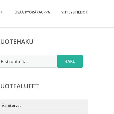
ET
LISÄÄ PYÖRÄKAUPPA
YHTEYSTIEDOT
TUOTEHAKU
tsi:
HAKU
TUOTEALUEET
Äänitorvet