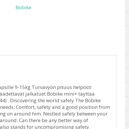
Bobike
apsille 9-15kg Turvavyön pituus helposti
äädettävät jalkatuet Bobike mini+ täyttää
4) Discovering the world safely The Bobike
t needs: Comfort, safety and a good position from
going on around him. Nestled safely between your
l around. Can there be any better way of
 also stands for uncompromising safety.