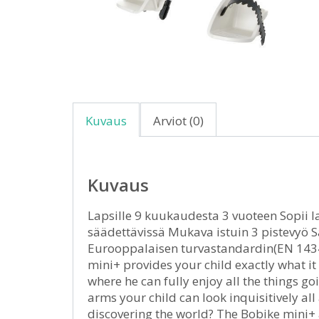
Kuvaus
Arviot (0)
Kuvaus
Lapsille 9 kuukaudesta 3 vuoteen Sopii l
säädettävissä Mukava istuin 3 pistevyö S
Eurooppalaisen turvastandardin(EN 1434
mini+ provides your child exactly what i
where he can fully enjoy all the things 
arms your child can look inquisitively al
discovering the world? The Bobike mini+