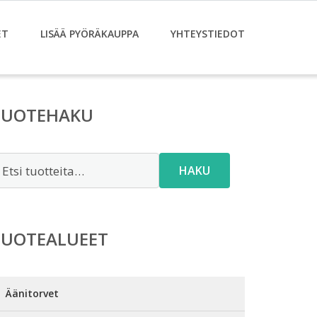
ET
LISÄÄ PYÖRÄKAUPPA
YHTEYSTIEDOT
TUOTEHAKU
tsi:
HAKU
TUOTEALUEET
Äänitorvet