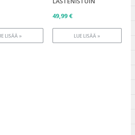
LASTENISTUIN
49,99
€
UE LISÄÄ »
LUE LISÄÄ »