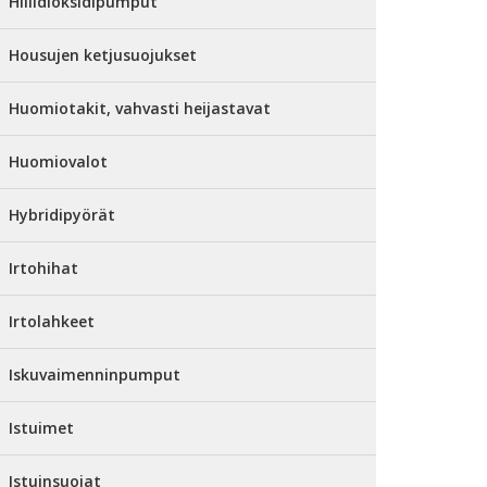
Hiilidioksidipumput
Housujen ketjusuojukset
Huomiotakit, vahvasti heijastavat
Huomiovalot
Hybridipyörät
Irtohihat
Irtolahkeet
Iskuvaimenninpumput
Istuimet
Istuinsuojat