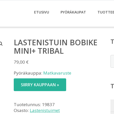
ETUSIVU
PYÖRÄKAUPAT
TUOTTE
LASTENISTUIN BOBIKE
MINI+ TRIBAL
E
79,00
€
Pyöräkauppa:
Matkavaruste
SIIRRY KAUPPAAN »
Tuotetunnus:
19837
Osasto:
Lastenistuimet