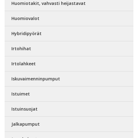
Huomiotakit, vahvasti heijastavat
Huomiovalot
Hybridipyörät
Irtohihat
Irtolahkeet
Iskuvaimenninpumput
Istuimet
Istuinsuojat
Jalkapumput