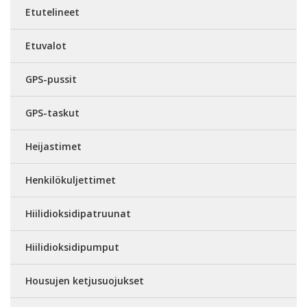
Etutelineet
Etuvalot
GPS-pussit
GPS-taskut
Heijastimet
Henkilökuljettimet
Hiilidioksidipatruunat
Hiilidioksidipumput
Housujen ketjusuojukset