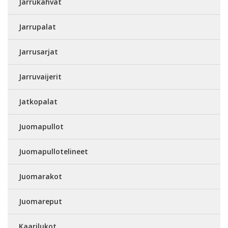
Jarrukahvat
Jarrupalat
Jarrusarjat
Jarruvaijerit
Jatkopalat
Juomapullot
Juomapullotelineet
Juomarakot
Juomareput
Kaarilukot