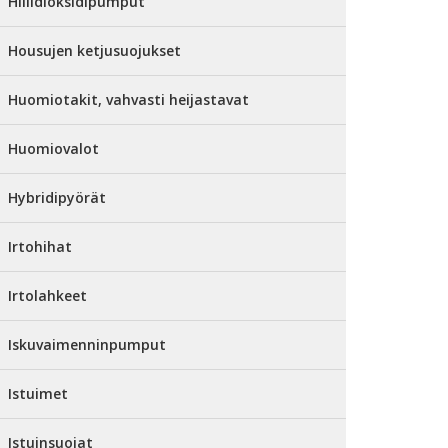
Hiilidioksidipumput
Housujen ketjusuojukset
Huomiotakit, vahvasti heijastavat
Huomiovalot
Hybridipyörät
Irtohihat
Irtolahkeet
Iskuvaimenninpumput
Istuimet
Istuinsuojat