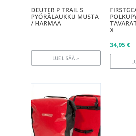
DEUTER P TRAIL S
FIRSTGEA
PYÖRÄLAUKKU MUSTA
POLKUP
/ HARMAA
TAVARAT
X
34,95
€
LUE LISÄÄ »
L