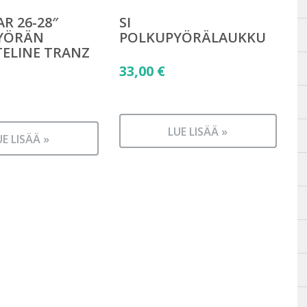
R 26-28″
SI
YÖRÄN
POLKUPYÖRÄLAUKKU
ELINE TRANZ
33,00
€
LUE LISÄÄ »
UE LISÄÄ »