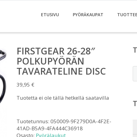
ETUSIVU
PYÖRÄKAUPAT
TUOTTE
FIRSTGEAR 26-28″
POLKUPYÖRÄN
TAVARATELINE DISC
E
39,95
€
Tuotetta ei ole tällä hetkellä saatavilla
Tuotetunnus:
050009-9F279D0A-4F2E-
41AD-B5A9-4FA444C36918
Osasto:
Pyörälaukut