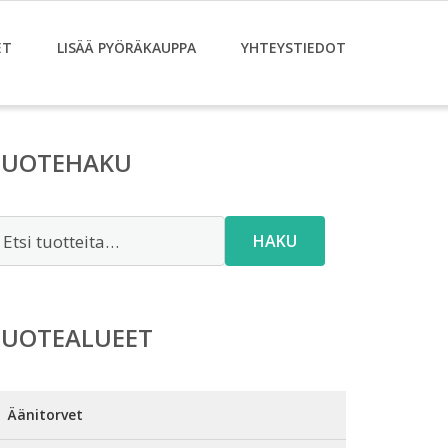
ET
LISÄÄ PYÖRÄKAUPPA
YHTEYSTIEDOT
TUOTEHAKU
tsi:
HAKU
TUOTEALUEET
Äänitorvet