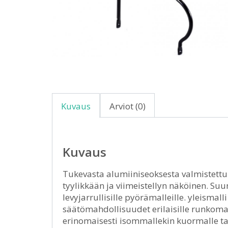
Kuvaus
Arviot (0)
Kuvaus
Tukevasta alumiiniseoksesta valmistettu
tyylikkään ja viimeistellyn näköinen. S
levyjarrullisille pyörämalleille. yleismall
säätömahdollisuudet erilaisille runkomal
erinomaisesti isommallekin kuormalle tai