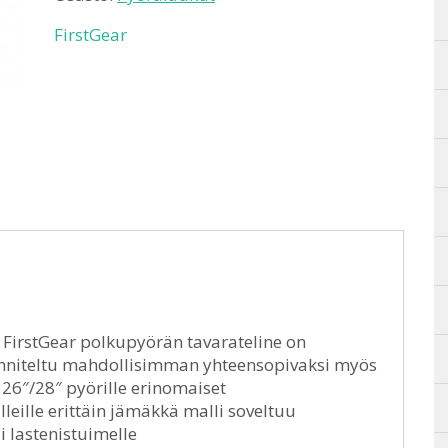
FirstGear
 FirstGear polkupyörän tavarateline on
uunniteltu mahdollisimman yhteensopivaksi myös
i 26″/28″ pyörille erinomaiset
leille erittäin jämäkkä malli soveltuu
 lastenistuimelle