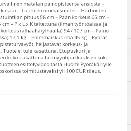
 turvallinen matalan painopisteensä ansiosta –
aa kasaan Tuotteen ominaisuudet – Hartioiden
istuintilan pituus 58 cm – Pään korkeus 65 cm –
5 cm – P x L x K taitettuna (ilman työntöaisaa ja
korkeus (alhaalla/ylhäällä) 94 / 107 cm – Paino
nssa) 17,1 kg – Enimmäiskuorma 45 kg – Pyörät
isteturvavyöt, heijastavat korkeus- ja
Tuote ei tule kasattuna. Etupuskuri ja
teen koko pakattuna tai myyntipakkauksen koko
tuotteen esittelyvideo tästä Huom! Pyöräkärrylle
oskorissa toimitustavaksi yli 100 EUR tilaus,