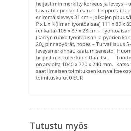
heijastimin merkitty korkeus ja leveys –
tavaratila penkin takana – helppo taitt
enimmäisleveys 31 cm – Jalkojen pituus/
P x L x K (ilman työntöaisaa) 111 x 89 x 8
renkaita) 105 x 87 x 28 cm – Työntöaisan 
(kärryn runko työntöaisan ja pyörien ka
20¿ pinnapyörät, hopea – Turvallisuus 5-p
leveysmerkinnät, kaatumisenesto Huom. 
heijastimet tulee kiinnittää itse. Tuot
on arviolta 1040 x 770 x 240 mm. Katso 
saat ilmaisen toimituksen kun valitse ost
toimituskulut 0 EUR
Tutustu myös