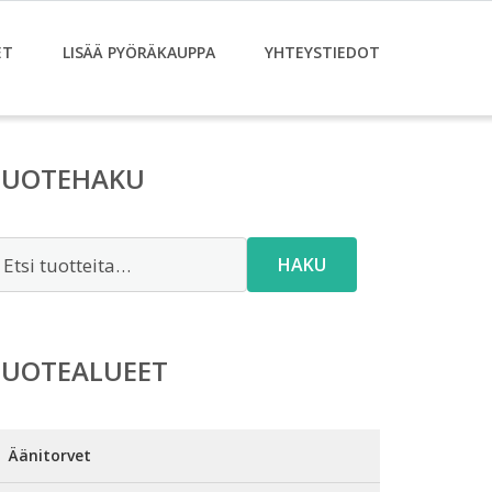
ET
LISÄÄ PYÖRÄKAUPPA
YHTEYSTIEDOT
TUOTEHAKU
tsi:
HAKU
TUOTEALUEET
Äänitorvet