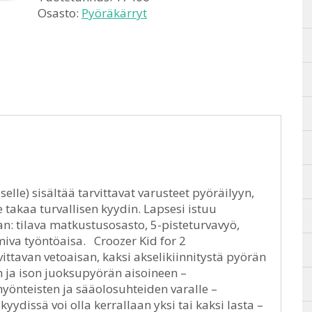
Osasto:
Pyöräkärryt
selle) sisältää tarvittavat varusteet pyöräilyyn,
takaa turvallisen kyydin. Lapsesi istuu
n: tilava matkustusosasto, 5-pisteturvavyö,
miva työntöaisa. Croozer Kid for 2
ittavan vetoaisan, kaksi akselikiinnitystä pyörän
 ja ison juoksupyörän aisoineen –
önteisten ja sääolosuhteiden varalle –
ydissä voi olla kerrallaan yksi tai kaksi lasta –