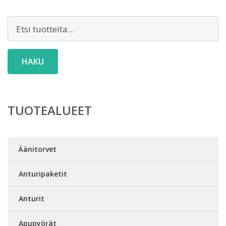
Etsi:
HAKU
TUOTEALUEET
Äänitorvet
Anturipaketit
Anturit
Apupyörät