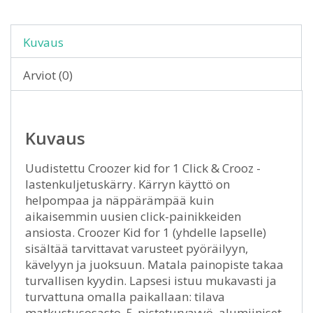
Kuvaus
Arviot (0)
Kuvaus
Uudistettu Croozer kid for 1 Click & Crooz -
lastenkuljetuskärry. Kärryn käyttö on
helpompaa ja näppärämpää kuin
aikaisemmin uusien click-painikkeiden
ansiosta. Croozer Kid for 1 (yhdelle lapselle)
sisältää tarvittavat varusteet pyöräilyyn,
kävelyyn ja juoksuun. Matala painopiste takaa
turvallisen kyydin. Lapsesi istuu mukavasti ja
turvattuna omalla paikallaan: tilava
matkustusosasto, 5-pisteturvavyö, alumiiniset