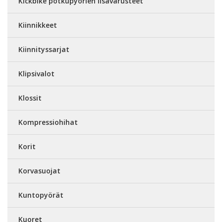
Kickbike potkupyörien lisävarusteet
Kiinnikkeet
Kiinnityssarjat
Klipsivalot
Klossit
Kompressiohihat
Korit
Korvasuojat
Kuntopyörät
Kuoret