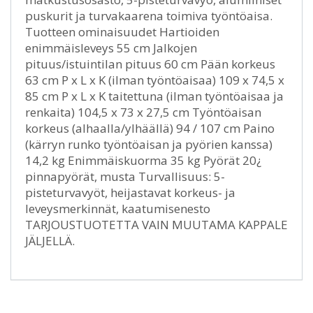
puskurit ja turvakaarena toimiva työntöaisa.
Tuotteen ominaisuudet Hartioiden
enimmäisleveys 55 cm Jalkojen
pituus/istuintilan pituus 60 cm Pään korkeus
63 cm P x L x K (ilman työntöaisaa) 109 x 74,5 x
85 cm P x L x K taitettuna (ilman työntöaisaa ja
renkaita) 104,5 x 73 x 27,5 cm Työntöaisan
korkeus (alhaalla/ylhäällä) 94 / 107 cm Paino
(kärryn runko työntöaisan ja pyörien kanssa)
14,2 kg Enimmäiskuorma 35 kg Pyörät 20¿
pinnapyörät, musta Turvallisuus: 5-
pisteturvavyöt, heijastavat korkeus- ja
leveysmerkinnät, kaatumisenesto
TARJOUSTUOTETTA VAIN MUUTAMA KAPPALE
JÄLJELLÄ.