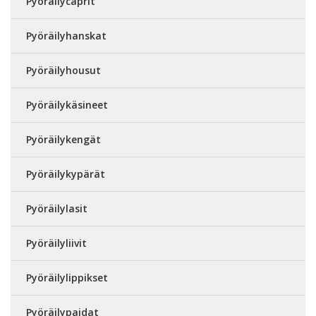
Pyöräilycaprit
Pyöräilyhanskat
Pyöräilyhousut
Pyöräilykäsineet
Pyöräilykengät
Pyöräilykypärät
Pyöräilylasit
Pyöräilyliivit
Pyöräilylippikset
Pyöräilypaidat