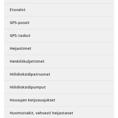
Etuvalot
GPS-pussit
GPS-taskut
Heijastimet
Henkilökuljettimet
Hiilidioksidipatruunat
Hiilidioksidipumput
Housujen ketjusuojukset
Huomiotakit, vahvasti heijastavat