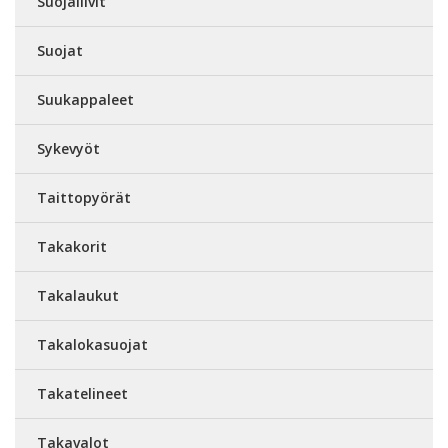
Suojaliivit
Suojat
Suukappaleet
Sykevyöt
Taittopyörät
Takakorit
Takalaukut
Takalokasuojat
Takatelineet
Takavalot