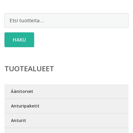
Etsi:
HAKU
TUOTEALUEET
Äänitorvet
Anturipaketit
Anturit