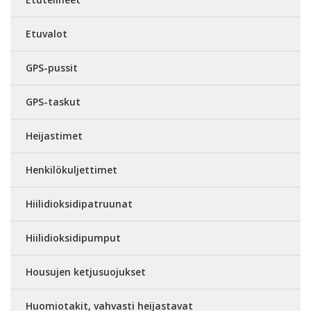
Etuvalot
GPS-pussit
GPS-taskut
Heijastimet
Henkilökuljettimet
Hiilidioksidipatruunat
Hiilidioksidipumput
Housujen ketjusuojukset
Huomiotakit, vahvasti heijastavat