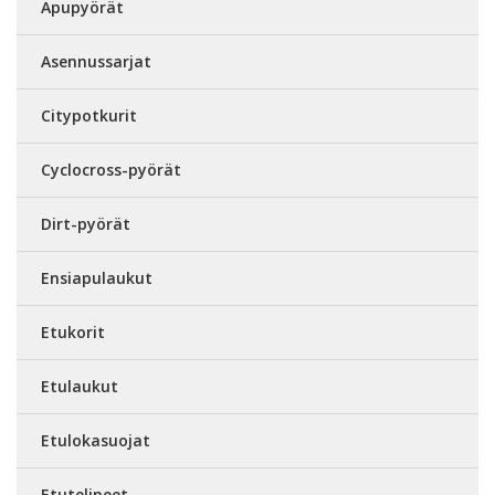
Apupyörät
Asennussarjat
Citypotkurit
Cyclocross-pyörät
Dirt-pyörät
Ensiapulaukut
Etukorit
Etulaukut
Etulokasuojat
Etutelineet