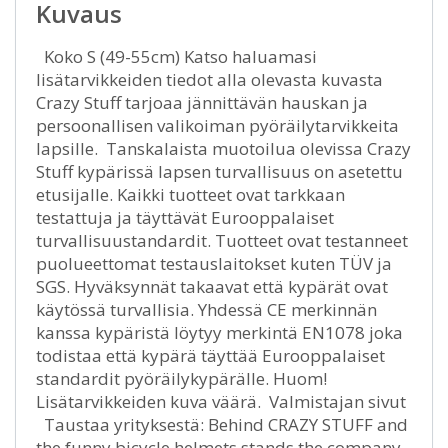
Kuvaus
Koko S (49-55cm) Katso haluamasi
lisätarvikkeiden tiedot alla olevasta kuvasta
Crazy Stuff tarjoaa jännittävän hauskan ja
persoonallisen valikoiman pyöräilytarvikkeita
lapsille. Tanskalaista muotoilua olevissa Crazy
Stuff kypärissä lapsen turvallisuus on asetettu
etusijalle. Kaikki tuotteet ovat tarkkaan
testattuja ja täyttävät Eurooppalaiset
turvallisuustandardit. Tuotteet ovat testanneet
puolueettomat testauslaitokset kuten TÜV ja
SGS. Hyväksynnät takaavat että kypärät ovat
käytössä turvallisia. Yhdessä CE merkinnän
kanssa kypäristä löytyy merkintä EN1078 joka
todistaa että kypärä täyttää Eurooppalaiset
standardit pyöräilykypärälle. Huom!
Lisätarvikkeiden kuva väärä. Valmistajan sivut
Taustaa yrityksestä: Behind CRAZY STUFF and
the funny bicycle helmets stands the company