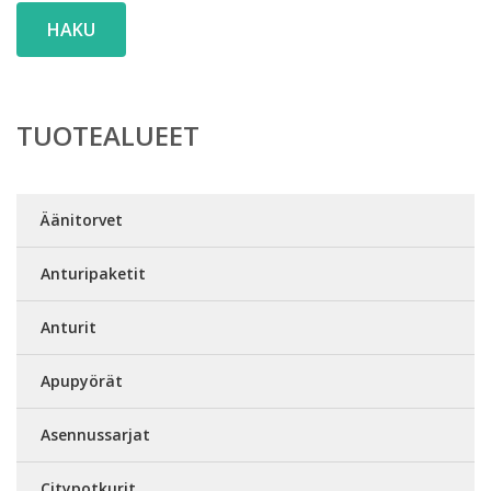
HAKU
TUOTEALUEET
Äänitorvet
Anturipaketit
Anturit
Apupyörät
Asennussarjat
Citypotkurit