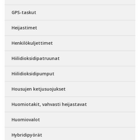
GPS-taskut
Heijastimet
Henkilökuljettimet
Hiilidioksidipatruunat
Hiilidioksidipumput
Housujen ketjusuojukset
Huomiotakit, vahvasti heijastavat
Huomiovalot
Hybridipyörät