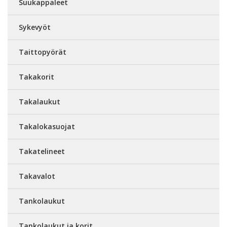
Suukappaleet
Sykevyöt
Taittopyörät
Takakorit
Takalaukut
Takalokasuojat
Takatelineet
Takavalot
Tankolaukut
Tankolaukut ja korit