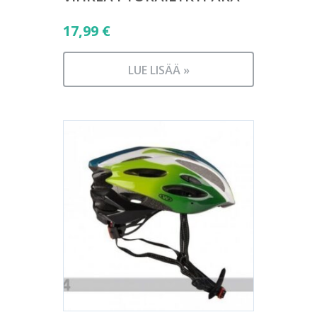
17,99
€
LUE LISÄÄ »