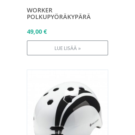
WORKER
POLKUPYÖRÄKYPÄRÄ
49,00
€
LUE LISÄÄ »