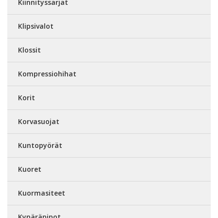
Kiinnityssarjat
Klipsivalot
Klossit
Kompressiohihat
Korit
Korvasuojat
Kuntopyörät
Kuoret
Kuormasiteet
Kypäräpipot