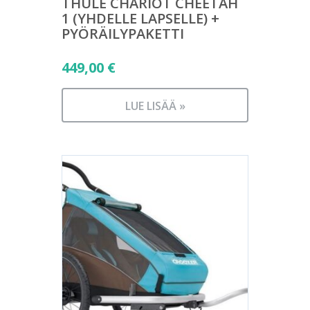
THULE CHARIOT CHEETAH
1 (YHDELLE LAPSELLE) +
PYÖRÄILYPAKETTI
449,00
€
LUE LISÄÄ »