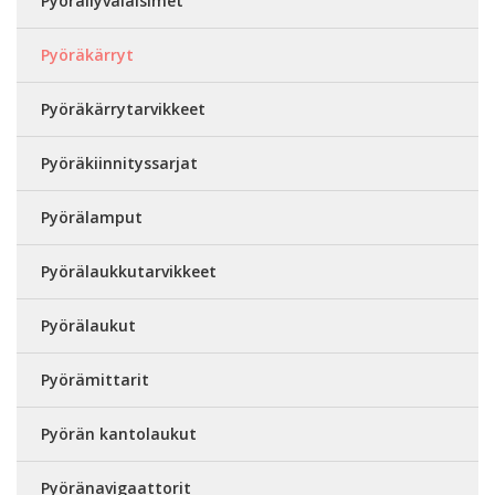
Pyöräilyvalaisimet
Pyöräkärryt
Pyöräkärrytarvikkeet
Pyöräkiinnityssarjat
Pyörälamput
Pyörälaukkutarvikkeet
Pyörälaukut
Pyörämittarit
Pyörän kantolaukut
Pyöränavigaattorit