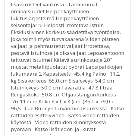
lisävarusteet valikosta Tärkeimmät
ominaisuudet Helppokäyttöinen
lukitusjärjestelmä Helppokäyttöinen
seisontajarru Helposti irrotetava istuin
Eksklusiivinen korkeus-säädettävä työntöaisa,
joka toimii myös turvakaarena Viiden pisteen
valjaat ja pehmustetut valjaat Irrotettava,
pestävä istuinosa ja olkavaljaat Lepoasentoonn
taittuvat istuimet Kätevä aurinkosuoja 20"
mustat metallipuolatut pyörät Lapsipaikkojen
lukumäärä 2 Kapasiteetti 45,4 kg Paino 11,2
kg Sisäkorkeus 65.0 cm Sisäleveys 54.0 cm
Istuinleveys 50.0 cm Tavaratila 47.8 litraa
Rengaskoko 50.8 cm Ohjaustangon korkeus
76-117 cm Koko P x L x K (cm )86,0 x 79,0 x
96,5 Lue Burleyn turvaominaisuuksista Katso
rattaiden esittelyvideo Katso video rattaiden
käytöstä Video rattaiden kiinnityksestä
pyörään Katso lisätiedot- ja -kuvat