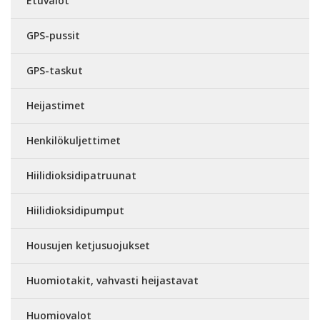
Etuvalot
GPS-pussit
GPS-taskut
Heijastimet
Henkilökuljettimet
Hiilidioksidipatruunat
Hiilidioksidipumput
Housujen ketjusuojukset
Huomiotakit, vahvasti heijastavat
Huomiovalot