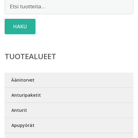
Etsi:
HAKU
TUOTEALUEET
Äänitorvet
Anturipaketit
Anturit
Apupyörät