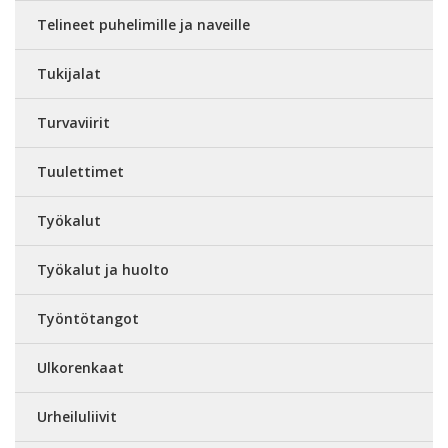
Telineet puhelimille ja naveille
Tukijalat
Turvaviirit
Tuulettimet
Työkalut
Työkalut ja huolto
Työntötangot
Ulkorenkaat
Urheiluliivit