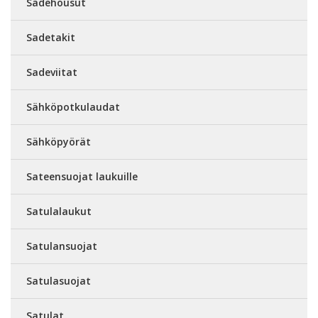
Sadehousut
Sadetakit
Sadeviitat
Sähköpotkulaudat
Sähköpyörät
Sateensuojat laukuille
Satulalaukut
Satulansuojat
Satulasuojat
Satulat