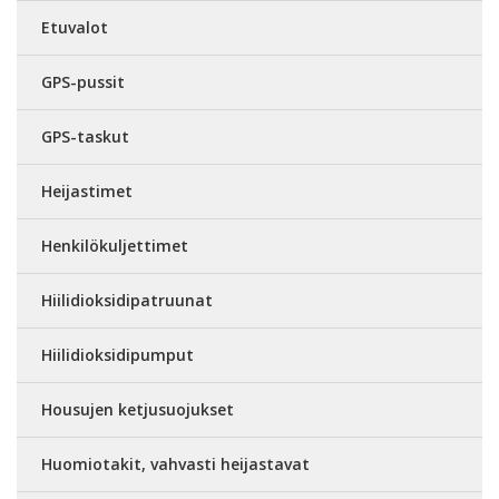
Etuvalot
GPS-pussit
GPS-taskut
Heijastimet
Henkilökuljettimet
Hiilidioksidipatruunat
Hiilidioksidipumput
Housujen ketjusuojukset
Huomiotakit, vahvasti heijastavat