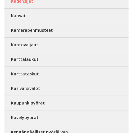
Kädensijat
Kahvat
Kamerapehmusteet
Kantovaljaat
Karttalaukut
Karttataskut
Käsivarsivalot
Kaupunkipyörät
Kävelypyörät
Kengänpäälliset pyöräilyyn