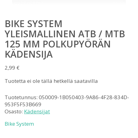
BIKE SYSTEM
YLEISMALLINEN ATB / MTB
125 MM POLKUPYÖRÄN
KÄDENSIJA
2,99
€
Tuotetta ei ole tällä hetkellä saatavilla
Tuotetunnus:
050009-1B050403-9A86-4F28-834D-
953F5F53B669
Osasto:
Kädensijat
Bike System