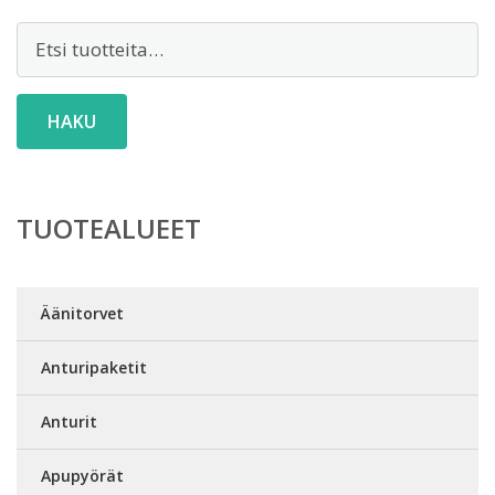
Etsi:
HAKU
TUOTEALUEET
Äänitorvet
Anturipaketit
Anturit
Apupyörät