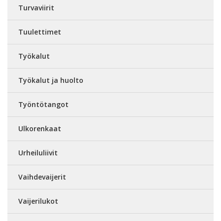
Turvaviirit
Tuulettimet
Työkalut
Työkalut ja huolto
Työntötangot
Ulkorenkaat
Urheiluliivit
Vaihdevaijerit
Vaijerilukot