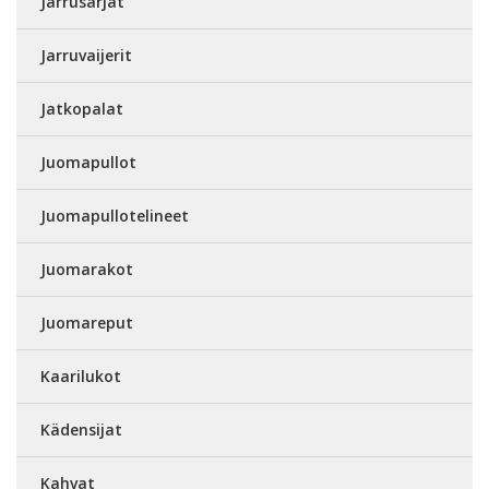
Jarrusarjat
Jarruvaijerit
Jatkopalat
Juomapullot
Juomapullotelineet
Juomarakot
Juomareput
Kaarilukot
Kädensijat
Kahvat