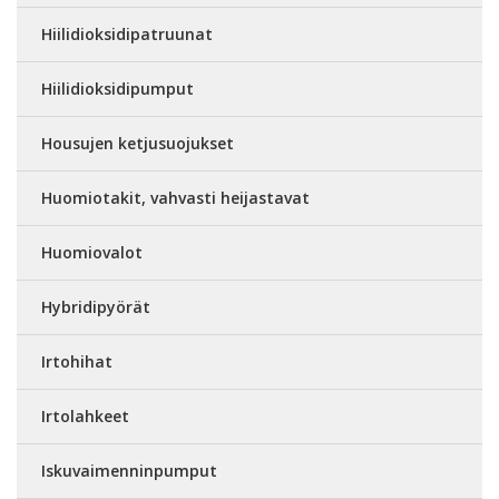
Hiilidioksidipatruunat
Hiilidioksidipumput
Housujen ketjusuojukset
Huomiotakit, vahvasti heijastavat
Huomiovalot
Hybridipyörät
Irtohihat
Irtolahkeet
Iskuvaimenninpumput