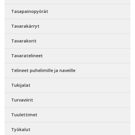
Tasapainopyörät
Tavarakärryt
Tavarakorit
Tavaratelineet
Telineet puhelimille ja naveille
Tukijalat
Turvaviirit
Tuulettimet
Työkalut