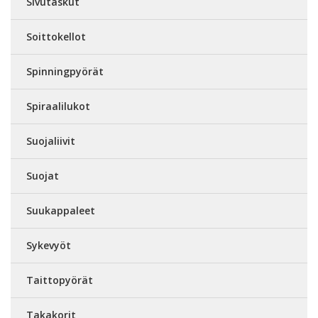
Sivutaskut
Soittokellot
Spinningpyörät
Spiraalilukot
Suojaliivit
Suojat
Suukappaleet
Sykevyöt
Taittopyörät
Takakorit