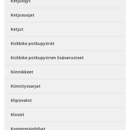
Ketjuöljyt
Ketjusuojat
Ketjut
Kickbike potkupyörät
Kickbike potkupyörien lisävarusteet
Kiinnikkeet
Kiinnityssarjat
Klipsivalot
Klossit
Kompressiohihat