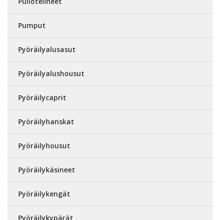
Pullotelineet
Pumput
Pyöräilyalusasut
Pyöräilyalushousut
Pyöräilycaprit
Pyöräilyhanskat
Pyöräilyhousut
Pyöräilykäsineet
Pyöräilykengät
Pyöräilykypärät