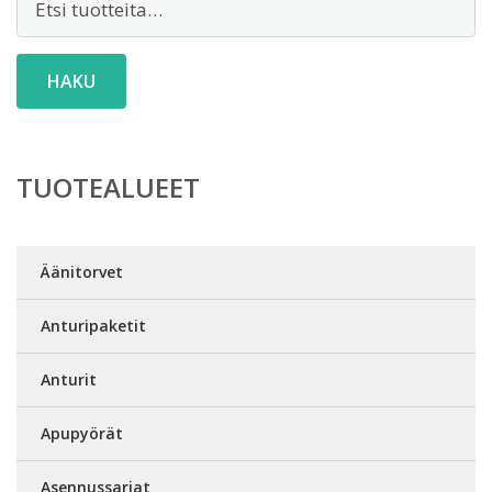
HAKU
TUOTEALUEET
Äänitorvet
Anturipaketit
Anturit
Apupyörät
Asennussarjat