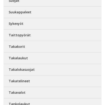
Suojat
Suukappaleet
Sykevyöt
Taittopyörät
Takakorit
Takalaukut
Takalokasuojat
Takatelineet
Takavalot
Tankolaukut