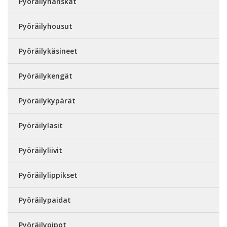
Pyöräilyhanskat
Pyöräilyhousut
Pyöräilykäsineet
Pyöräilykengät
Pyöräilykypärät
Pyöräilylasit
Pyöräilyliivit
Pyöräilylippikset
Pyöräilypaidat
Pyöräilypipot