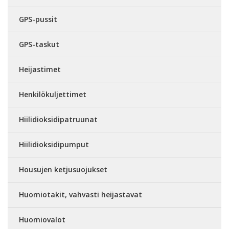
GPS-pussit
GPS-taskut
Heijastimet
Henkilökuljettimet
Hiilidioksidipatruunat
Hiilidioksidipumput
Housujen ketjusuojukset
Huomiotakit, vahvasti heijastavat
Huomiovalot