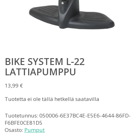
BIKE SYSTEM L-22
LATTIAPUMPPU
13,99
€
Tuotetta ei ole tällä hetkellä saatavilla
Tuotetunnus:
050006-6E37BC4E-E5E6-4644-86FD-
F6BFE0CE81D5
Osasto:
Pumput