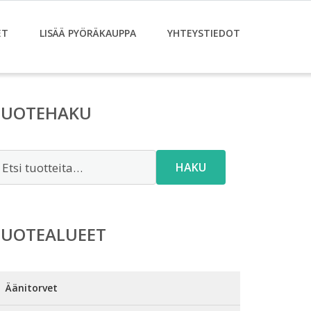
ET
LISÄÄ PYÖRÄKAUPPA
YHTEYSTIEDOT
TUOTEHAKU
tsi:
HAKU
TUOTEALUEET
Äänitorvet