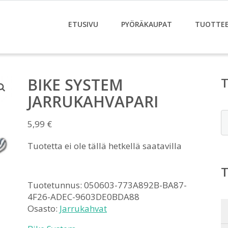
ETUSIVU
PYÖRÄKAUPAT
TUOTTE
BIKE SYSTEM
JARRUKAHVAPARI
E
5,99
€
Tuotetta ei ole tällä hetkellä saatavilla
Tuotetunnus:
050603-773A892B-BA87-
4F26-ADEC-9603DE0BDA88
Osasto:
Jarrukahvat