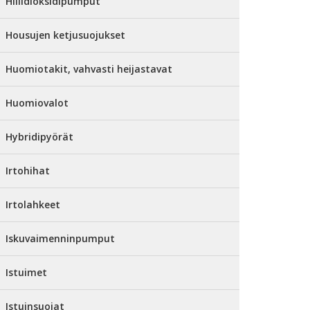
Hiilidioksidipumput
Housujen ketjusuojukset
Huomiotakit, vahvasti heijastavat
Huomiovalot
Hybridipyörät
Irtohihat
Irtolahkeet
Iskuvaimenninpumput
Istuimet
Istuinsuojat