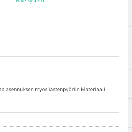
Bike System
a asennuksen myös lastenpyöriin Materiaali