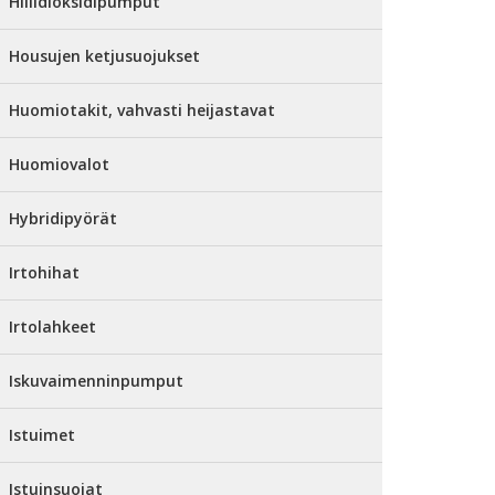
Hiilidioksidipumput
Housujen ketjusuojukset
Huomiotakit, vahvasti heijastavat
Huomiovalot
Hybridipyörät
Irtohihat
Irtolahkeet
Iskuvaimenninpumput
Istuimet
Istuinsuojat