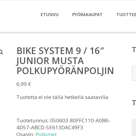
ETUSIVU
PYÖRÄKAUPAT
TUOTTE
BIKE SYSTEM 9 / 16″
JUNIOR MUSTA
POLKUPYÖRÄNPOLJIN
E
6,99
€
Tuotetta ei ole tällä hetkellä saatavilla
Tuotetunnus:
050603-80FFC110-A0B6-
4D57-ABCD-5E613DAC49F3
Osasto:
Polkimet