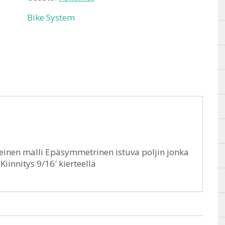
Bike System
teinen malli Epäsymmetrinen istuva poljin jonka
innitys 9/16′ kierteellä