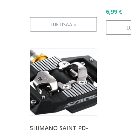
6,99
€
LUE LISÄÄ »
L
SHIMANO SAINT PD-