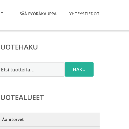
ET
LISÄÄ PYÖRÄKAUPPA
YHTEYSTIEDOT
TUOTEHAKU
tsi:
HAKU
TUOTEALUEET
Äänitorvet