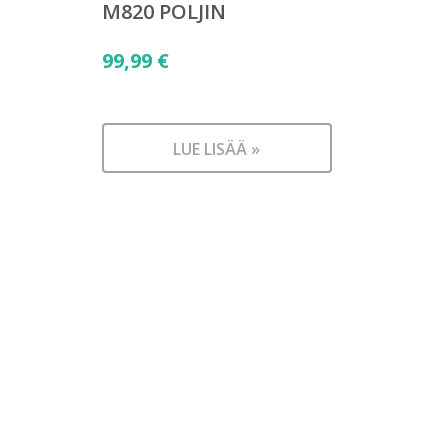
M820 POLJIN
99,99
€
LUE LISÄÄ »