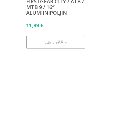
FIRSTGEAR CITY / ATB /
MTB 9 / 16″
ALUMIINIPOLJIN
11,99
€
LUE LISÄÄ »