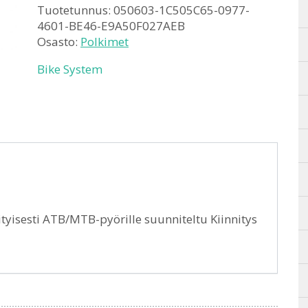
Tuotetunnus:
050603-1C505C65-0977-
4601-BE46-E9A50F027AEB
Osasto:
Polkimet
Bike System
ityisesti ATB/MTB-pyörille suunniteltu Kiinnitys