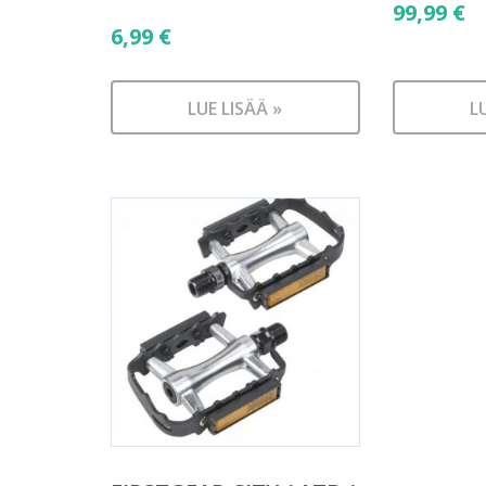
99,99
€
6,99
€
LUE LISÄÄ »
L