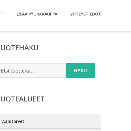
ET
LISÄÄ PYÖRÄKAUPPA
YHTEYSTIEDOT
TUOTEHAKU
tsi:
HAKU
TUOTEALUEET
Äänitorvet