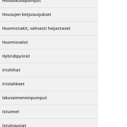
Hiilidioksidipumput
Housujen ketjusuojukset
Huomiotakit, vahvasti heijastavat
Huomiovalot
Hybridipyörät
Irtohihat
Irtolahkeet
Iskuvaimenninpumput
Istuimet
Istuinsuojat