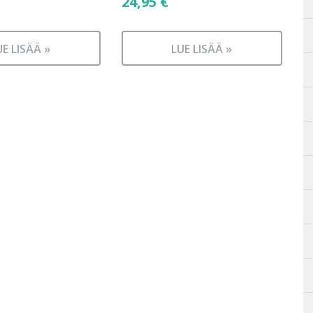
24,95
€
UE LISÄÄ »
LUE LISÄÄ »