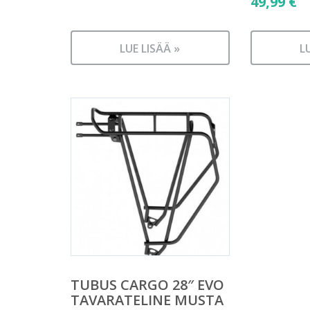
49,99
€
LUE LISÄÄ »
L
TUBUS CARGO 28″ EVO
TAVARATELINE MUSTA