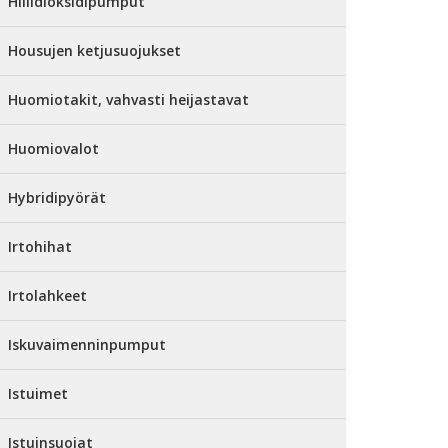
Hiilidioksidipumput
Housujen ketjusuojukset
Huomiotakit, vahvasti heijastavat
Huomiovalot
Hybridipyörät
Irtohihat
Irtolahkeet
Iskuvaimenninpumput
Istuimet
Istuinsuojat