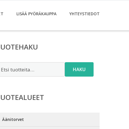
ET
LISÄÄ PYÖRÄKAUPPA
YHTEYSTIEDOT
TUOTEHAKU
tsi:
HAKU
TUOTEALUEET
Äänitorvet